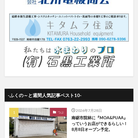
-ふくの～と週間人気記事ベスト10-
2026年7月28日
つぶ
南砺市院林に『MOA&PUAA』
っていうお店ができるらしい！
8月8日オープン予定。