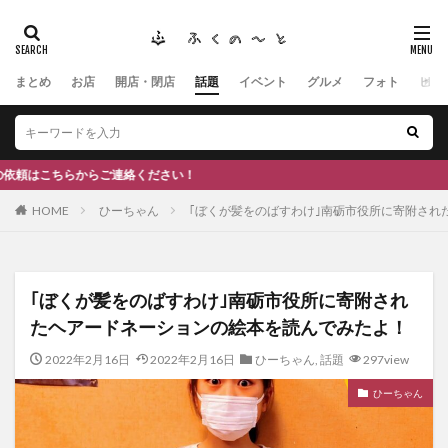
まとめ
お店
開店・閉店
話題
イベント
グルメ
フォト
ヒト
タグ
#ふくの里
南砺
福野
福光
神社
南砺市、蕎麦
南砺市、福光、カフェ
南砺市
スキー場
#イタリアン
ふくのーと
ください！
ひーちゃん
IOXアローザ
#居酒屋
#富山
HOME
ひーちゃん
｢ぼくが髪をのばすわけ｣南砺市役所に寄附され
#和伊之介
高瀬神社
検索
｢ぼくが髪をのばすわけ｣南砺市役所に寄附され
たヘアードネーションの絵本を読んでみたよ！
2022年2月16日
2022年2月16日
ひーちゃん
,
話題
297view
ひーちゃん