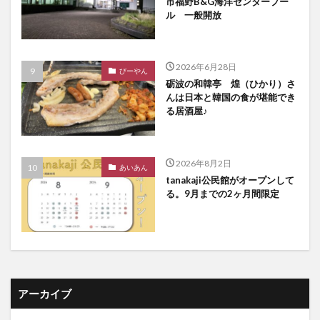
市福野B&G海洋センタープー
ル 一般開放
2026年6月28日
びーやん
砺波の和韓亭 煌（ひかり）さ
んは日本と韓国の食が堪能でき
る居酒屋♪
2026年8月2日
あいあん
tanakaji公民館がオープンして
る。9月までの2ヶ月間限定
アーカイブ