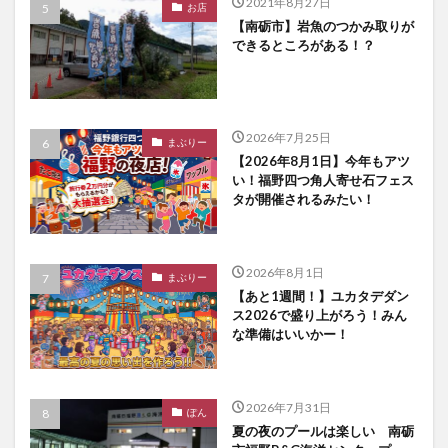
2021年8月27日
お店
【南砺市】岩魚のつかみ取りが
できるところがある！？
2026年7月25日
まぶりー
【2026年8月1日】今年もアツ
い！福野四つ角人寄せ石フェス
タが開催されるみたい！
2026年8月1日
まぶりー
【あと1週間！】ユカタデダン
ス2026で盛り上がろう！みん
な準備はいいかー！
2026年7月31日
ぽん
夏の夜のプールは楽しい 南砺