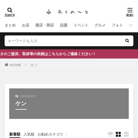
まとめ
お店
開店・閉店
話題
イベント
グルメ
フォト
ヒト
タグ
#ふくの里
南砺
福野
福光
神社
南砺市、蕎麦
南砺市、福光、カフェ
南砺市
スキー場
#イタリアン
ふくのーと
供、取材等の依頼はこちらからご連絡ください！
ひーちゃん
IOXアローザ
#居酒屋
#富山
HOME
ケン
#和伊之介
高瀬神社
検索
CATEGORY
ケン
新着順
人気順
お勧めカテゴリ