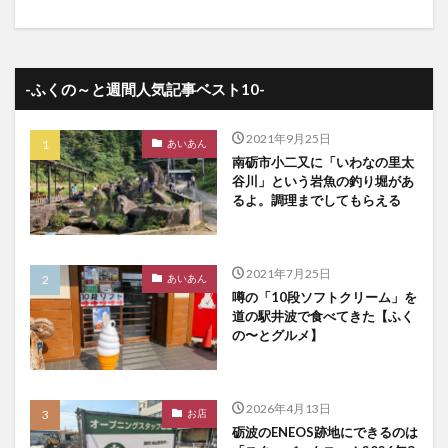
-ふくの～と週間人気記事ベスト10-
2021年9月25日
あいあん
南砺市小二又に「いわなの里太
谷川」という岩魚の釣り堀があ
るよ。調理までしてもらえる
2021年7月25日
あいあん
噂の「10段ソフトクリーム」を
道の駅井波で食べてきた【ふく
の〜とグルメ】
2026年4月13日
お店
砺波のENEOS跡地にできるのは