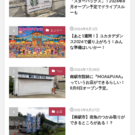
「スターバックス」！2026年8
月オープン予定でドライブスル
ーも
2026年8月1日
まぶりー
【あと1週間！】ユカタデダン
ス2026で盛り上がろう！みん
な準備はいいかー！
2026年7月28日
つぶ
南砺市院林に『MOA&PUAA』
っていうお店ができるらしい！
8月8日オープン予定。
2021年8月27日
お店
【南砺市】岩魚のつかみ取りが
できるところがある！？