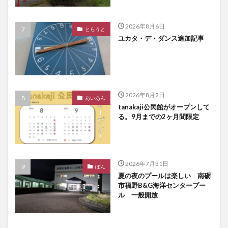
2026年8月6日
とらうと
ユカタ・デ・ダンス追加記事
2026年8月2日
あいあん
tanakaji公民館がオープンして
る。9月までの2ヶ月間限定
2026年7月31日
ぽん
夏の夜のプールは楽しい 南砺
市福野B&G海洋センタープー
ル 一般開放