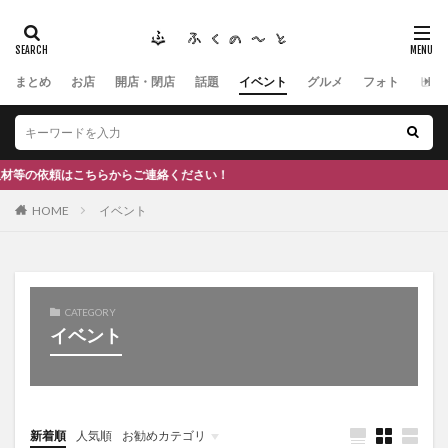
まとめ
お店
開店・閉店
話題
イベント
グルメ
フォト
ヒト
タグ
#ふくの里
南砺
福野
福光
神社
南砺市、蕎麦
南砺市、福光、カフェ
南砺市
スキー場
#イタリアン
ふくのーと
ちらからご連絡ください！
ひーちゃん
IOXアローザ
#居酒屋
#富山
HOME
イベント
#和伊之介
高瀬神社
検索
CATEGORY
イベント
新着順
人気順
お勧めカテゴリ