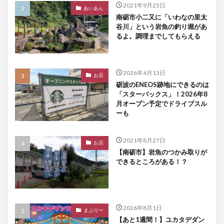
2021年9月25日
あいあん
南砺市小二又に「いわなの里太
谷川」という岩魚の釣り堀があ
るよ。調理までしてもらえる
2026年4月13日
お店
砺波のENEOS跡地にできるのは
「スターバックス」！2026年8
月オープン予定でドライブスル
ーも
2021年8月27日
お店
【南砺市】岩魚のつかみ取りが
できるところがある！？
2026年8月1日
まぶりー
【あと1週間！】ユカタデダン