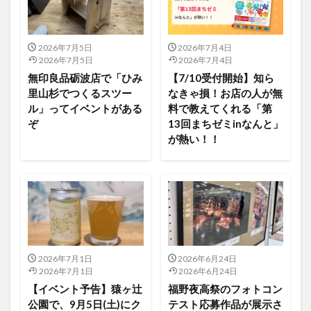
2026年7月5日
2026年7月4日
2026年7月5日
2026年7月4日
無印良品砺波店で「ひみ
【7/10受付開始】知ら
里山杉でつくるスツー
なきゃ損！お店の人が無
ル」ってイベントがある
料で教えてくれる「第
ぞ
13回まちゼミinなんと」
が熱い！！
2026年7月1日
2026年6月24日
2026年7月1日
2026年6月24日
【イベント予告】猿ヶ辻
福野夜高祭のフォトコン
公園で、9月5日(土)にク
テスト応募作品が展示さ