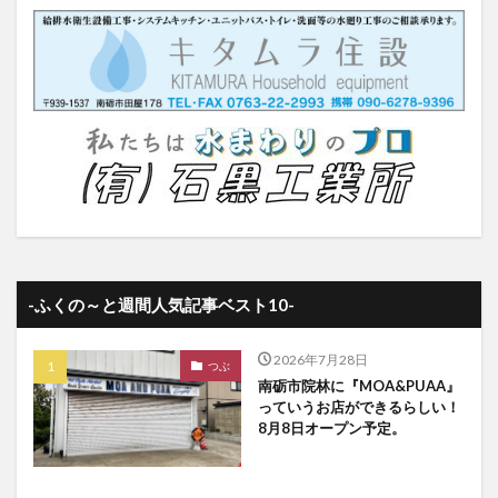
-ふくの～と週間人気記事ベスト10-
2026年7月28日
つぶ
南砺市院林に『MOA&PUAA』
っていうお店ができるらしい！
8月8日オープン予定。