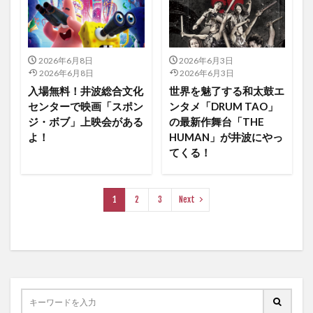
2026年6月8日
2026年6月3日
2026年6月8日
2026年6月3日
入場無料！井波総合文化
世界を魅了する和太鼓エ
センターで映画「スポン
ンタメ「DRUM TAO」
ジ・ボブ」上映会がある
の最新作舞台「THE
よ！
HUMAN」が井波にやっ
てくる！
1
2
3
Next