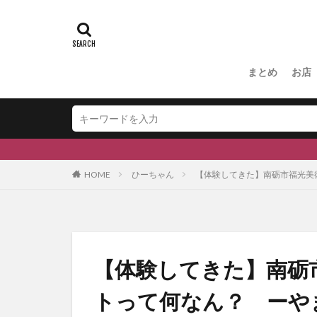
#ふくの里
スキー場
#
#和伊之介
まとめ
お店
HOME
ひーちゃん
【体験してきた】南砺市福光美
【体験してきた】南砺
トって何なん？ ーや