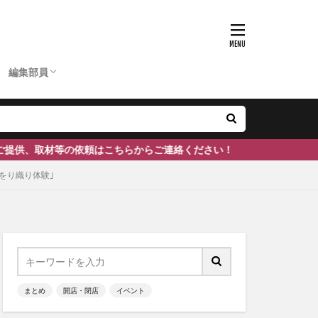
D
ひーちゃん
ふーちゃん
まぶりー
つぶ
かのぴ
編集長
あいあん
ケン
ぽん
ェ
南砺市
#富山
編集部員
D
ひーちゃん
ふーちゃん
まぶりー
つぶ
かのぴ
編集長
あいあん
ケン
ぽん
はこちらからご連絡ください！
をり織り体験｣
まとめ
開店・閉店
イベント