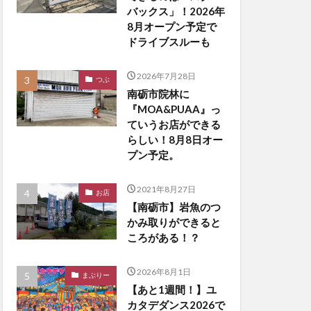
バックス」！2026年
8月オープン予定で
ドライブスルーも
2026年7月28日
つぶ
南砺市院林に
『MOA&PUAA』っ
ていうお店ができる
らしい！8月8日オー
プン予定。
2021年8月27日
お店
【南砺市】岩魚のつ
かみ取りができると
ころがある！？
2026年8月1日
まぶりー
【あと1週間！】ユ
カタデダンス2026で