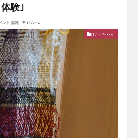
体験｣
ベント
,
話題
157view
ひーちゃん