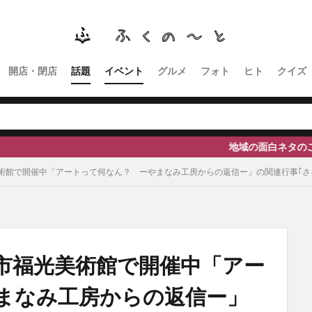
南砺
福野
福光
神社
南砺市、蕎麦
南砺市、福光、カフ
イタリアン
ふくのーと
ひーちゃん
IOXアローザ
#居酒屋
高瀬神社
開店・閉店
話題
イベント
グルメ
フォト
ヒト
クイズ
検索
地域の面白ネタのご提供、取材等の依頼
術館で開催中「アートって何なん？ ーやまなみ工房からの返信ー」の関連行事｢さ
市福光美術館で開催中「アー
まなみ工房からの返信ー」