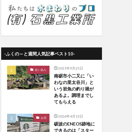
-ふくの～と週間人気記事ベスト10-
2021年9月25日
あいあん
南砺市小二又に「い
わなの里太谷川」と
いう岩魚の釣り堀が
あるよ。調理までし
てもらえる
2026年4月13日
お店
砺波のENEOS跡地に
できるのは「スター