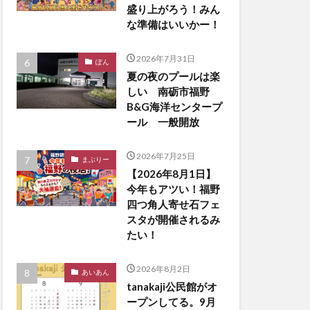
盛り上がろう！みん
な準備はいいかー！
2026年7月31日
ぽん
夏の夜のプールは楽
しい 南砺市福野
B&G海洋センタープ
ール 一般開放
2026年7月25日
まぶりー
【2026年8月1日】
今年もアツい！福野
四つ角人寄せ石フェ
スタが開催されるみ
たい！
2026年8月2日
あいあん
tanakaji公民館がオ
ープンしてる。9月