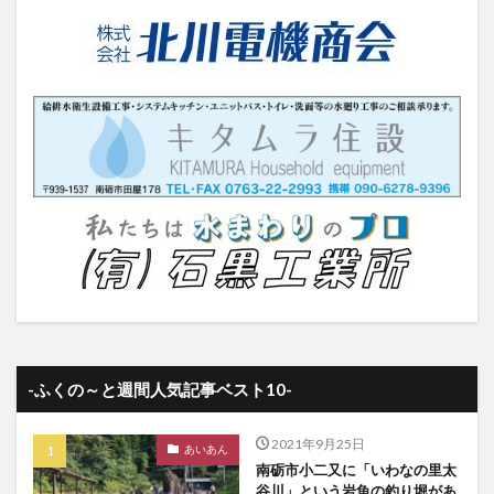
-ふくの～と週間人気記事ベスト10-
2021年9月25日
あいあん
南砺市小二又に「いわなの里太
谷川」という岩魚の釣り堀があ