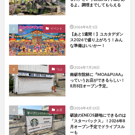
るよ。調理までしてもらえる
2026年8月1日
イベント
【あと1週間！】ユカタデダン
ス2026で盛り上がろう！みん
な準備はいいかー！
2026年7月28日
つぶ
南砺市院林に『MOA&PUAA』
っていうお店ができるらしい！
8月8日オープン予定。
2026年4月13日
お店
砺波のENEOS跡地にできるのは
「スターバックス」！2026年8
月オープン予定でドライブスル
ーも