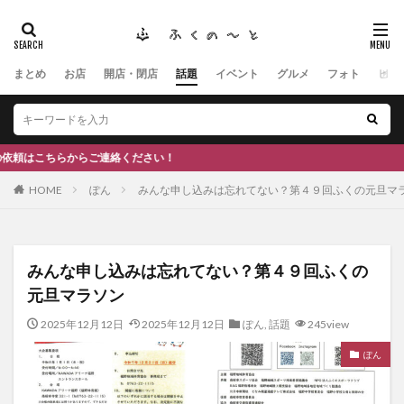
まとめ
お店
開店・閉店
話題
イベント
グルメ
フォト
ヒト
タグ
#ふくの里
南砺
福野
福光
神社
南砺市、蕎麦
南砺市、福光、カフェ
南砺市
スキー場
#イタリアン
ふくのーと
ご連絡ください！
ひーちゃん
IOXアローザ
#居酒屋
#富山
HOME
ぽん
みんな申し込みは忘れてない？第４９回ふくの元旦マ
#和伊之介
高瀬神社
検索
みんな申し込みは忘れてない？第４９回ふくの
元旦マラソン
2025年12月12日
2025年12月12日
ぽん
,
話題
245view
ぽん