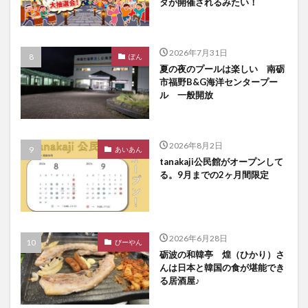
タが開催されるみたい！
2026年7月31日
ぽん
夏の夜のプールは楽しい 南砺
市福野B&G海洋センタープー
ル 一般開放
2026年8月2日
あいあん
tanakaji公民館がオープンして
る。9月までの2ヶ月間限定
2026年6月28日
びーやん
砺波の和韓亭 煌（ひかり）さ
んは日本と韓国の食が堪能でき
る居酒屋♪