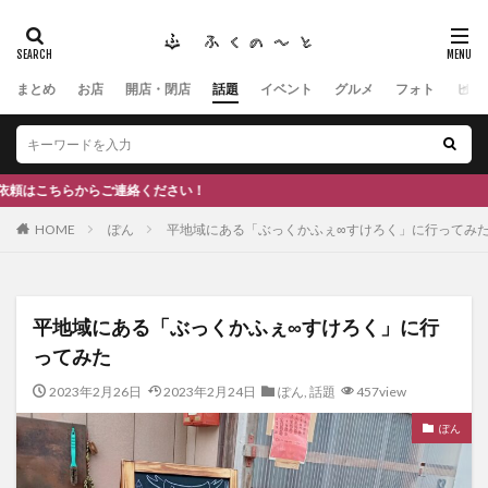
まとめ
お店
開店・閉店
話題
イベント
グルメ
フォト
ヒト
タグ
#ふくの里
南砺
福野
福光
神社
南砺市、
南砺市、福光、カフェ
南砺市
スキー場
#イタリアン
ひーちゃん
IOXアローザ
#居酒屋
#富山
#和伊
ださい！
HOME
ぽん
平地域にある「ぶっくかふぇ∞すけろく」に行ってみ
検索
平地域にある「ぶっくかふぇ∞すけろく」に行
ってみた
2023年2月26日
2023年2月24日
ぽん
,
話題
457view
ぽん