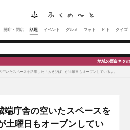
南砺
福野
福光
神社
南砺市、蕎麦
南砺市、福光、カフ
イタリアン
ふくのーと
ひーちゃん
IOXアローザ
#居酒屋
高瀬神社
開店・閉店
話題
イベント
グルメ
フォト
ヒト
クイズ
検索
地域の面白ネタのご提供、取材等の依頼はこ
の空いたスペースを活用した「あそびば」が土曜日もオープンしているよ。
城端庁舎の空いたスペースを
が土曜日もオープンしてい