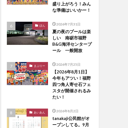
盛り上がろう！みん
な準備はいいかー！
2026年7月31日
ぽん
夏の夜のプールは楽
しい 南砺市福野
B&G海洋センタープ
ール 一般開放
2026年7月25日
まぶりー
【2026年8月1日】
今年もアツい！福野
四つ角人寄せ石フェ
スタが開催されるみ
たい！
2026年8月2日
あいあん
tanakaji公民館がオ
ープンしてる。9月