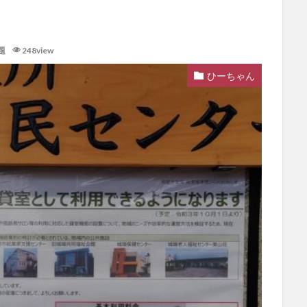
題
248view
ひーちゃん