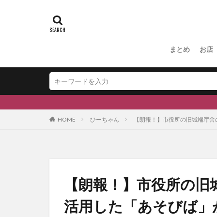
#ふくの里
スキー場
#
#和伊之介
まとめ
お店
HOME
ひーちゃん
【朗報！】市役所の旧城端庁舎
【朗報！】市役所の旧
活用した「あそびば」