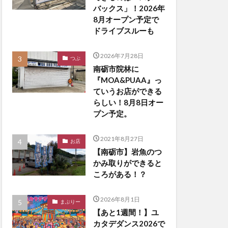
バックス」！2026年
8月オープン予定で
ドライブスルーも
2026年7月28日
つぶ
南砺市院林に
『MOA&PUAA』っ
ていうお店ができる
らしい！8月8日オー
プン予定。
2021年8月27日
お店
【南砺市】岩魚のつ
かみ取りができると
ころがある！？
2026年8月1日
まぶりー
【あと1週間！】ユ
カタデダンス2026で