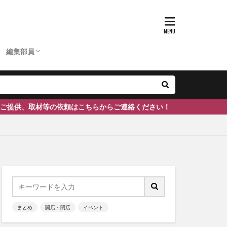
D
ひーちゃん
ふーちゃん
まぶりー
つぶ
かのぴ
編集長
あいあん
ケン
ぽん
ェ
南砺市
#富山
編集部員
D
ひーちゃん
ふーちゃん
まぶりー
つぶ
かのぴ
編集長
あいあん
ケン
ぽん
ちらからご連絡ください！
まとめ
開店・閉店
イベント