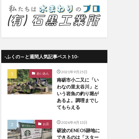
-ふくの～と週間人気記事ベスト10-
2021年9月25日
あいあん
南砺市小二又に「い
わなの里太谷川」と
いう岩魚の釣り堀が
あるよ。調理までし
てもらえる
2026年4月13日
お店
砺波のENEOS跡地に
できるのは「スター