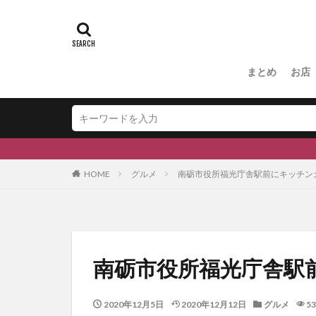
#ふくの里
スキー場
#
#和伊之介
まとめ
お店
HOME
グルメ
南砺市役所福光庁舎駅前にキッチン
南砺市役所福光庁舎駅
2020年12月5日
2020年12月12日
グルメ
53