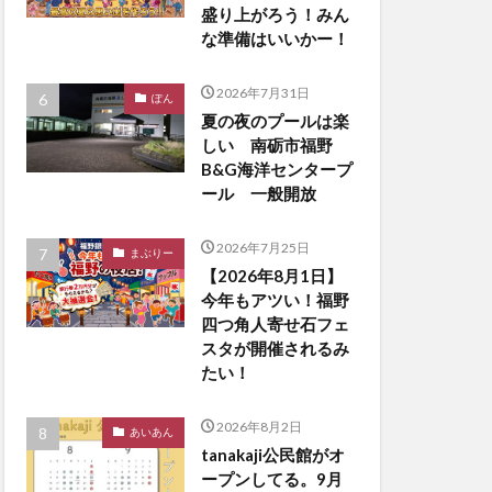
盛り上がろう！みん
な準備はいいかー！
2026年7月31日
ぽん
夏の夜のプールは楽
しい 南砺市福野
B&G海洋センタープ
ール 一般開放
2026年7月25日
まぶりー
【2026年8月1日】
今年もアツい！福野
四つ角人寄せ石フェ
スタが開催されるみ
たい！
2026年8月2日
あいあん
tanakaji公民館がオ
ープンしてる。9月