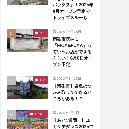
バックス」！2026年
8月オープン予定で
ドライブスルーも
2026年7月28日
つぶ
南砺市院林に
『MOA&PUAA』っ
ていうお店ができる
らしい！8月8日オー
プン予定。
2021年8月27日
お店
【南砺市】岩魚のつ
かみ取りができると
ころがある！？
2026年8月1日
まぶりー
【あと1週間！】ユ
カタデダンス2026で