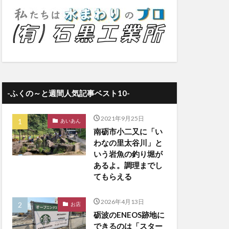
-ふくの～と週間人気記事ベスト10-
2021年9月25日
あいあん
南砺市小二又に「い
わなの里太谷川」と
いう岩魚の釣り堀が
あるよ。調理までし
てもらえる
2026年4月13日
お店
砺波のENEOS跡地に
できるのは「スター