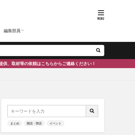
D
ひーちゃん
ふーちゃん
まぶりー
つぶ
かのぴ
編集長
あいあん
ケン
ぽん
ェ
南砺市
#富山
編集部員
D
ひーちゃん
ふーちゃん
まぶりー
つぶ
かのぴ
編集長
あいあん
ケン
ぽん
はこちらからご連絡ください！
まとめ
開店・閉店
イベント