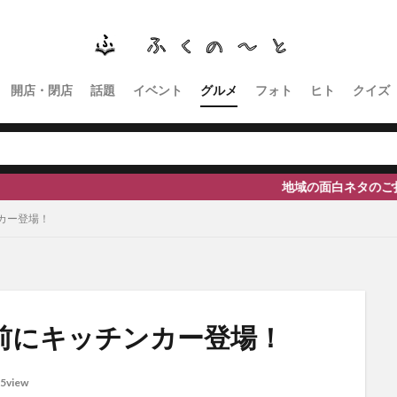
南砺
福野
福光
神社
南砺市、蕎麦
南砺市、福光、カフ
イタリアン
ふくのーと
ひーちゃん
IOXアローザ
#居酒屋
高瀬神社
開店・閉店
話題
イベント
グルメ
フォト
ヒト
クイズ
検索
地域の面白ネタのご提供、取材等の依頼
カー登場！
前にキッチンカー登場！
5view