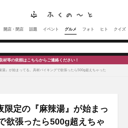
南砺
福野
福光
神社
南砺市、蕎麦
南砺市、福光、カフ
イタリアン
ふくのーと
ひーちゃん
IOXアローザ
#居酒屋
高瀬神社
開店・閉店
話題
イベント
グルメ
フォト
ヒト
クイズ
検索
からご連絡ください！
辣湯』が始まってる。具材バイキングで欲張ったら500g超えちゃった
夜限定の『麻辣湯』が始まっ
欲張ったら500g超えちゃ