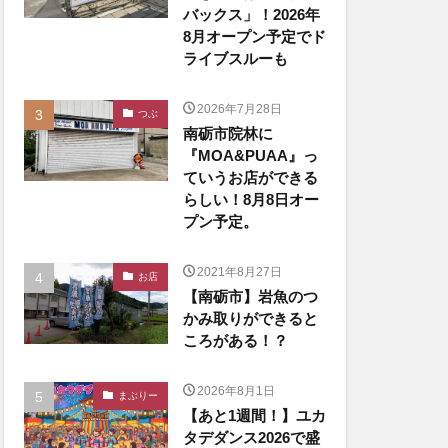
バックス」！2026年
8月オープン予定でド
ライブスルーも
2026年7月28日
つぶ
南砺市院林に
『MOA&PUAA』っ
ていうお店ができる
らしい！8月8日オー
プン予定。
2021年8月27日
お店
【南砺市】岩魚のつ
かみ取りができると
ころがある！？
2026年8月1日
まぶりー
【あと1週間！】ユカ
タデダンス2026で盛