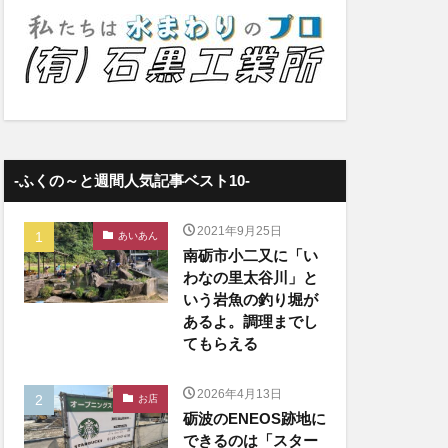
-ふくの～と週間人気記事ベスト10-
2021年9月25日
あいあん
南砺市小二又に「い
わなの里太谷川」と
いう岩魚の釣り堀が
あるよ。調理までし
てもらえる
2026年4月13日
お店
砺波のENEOS跡地に
できるのは「スター