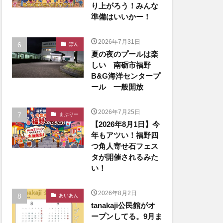
り上がろう！みんな
準備はいいかー！
2026年7月31日
ぽん
夏の夜のプールは楽
しい 南砺市福野
B&G海洋センタープ
ール 一般開放
2026年7月25日
まぶりー
【2026年8月1日】今
年もアツい！福野四
つ角人寄せ石フェス
タが開催されるみた
い！
2026年8月2日
あいあん
tanakaji公民館がオ
ープンしてる。9月ま