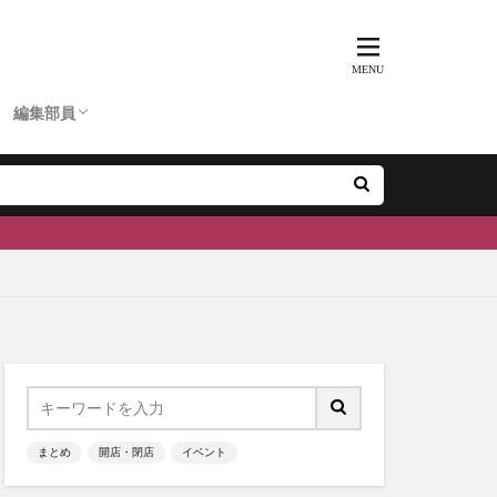
D
ひーちゃん
ふーちゃん
まぶりー
つぶ
かのぴ
編集長
あいあん
ケン
ぽん
ェ
南砺市
#富山
編集部員
D
ひーちゃん
ふーちゃん
まぶりー
つぶ
かのぴ
編集長
あいあん
ケン
ぽん
まとめ
開店・閉店
イベント