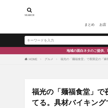
#ふくの里
スキー場
#
#和伊之介
まとめ
お店
地域の面白ネタのご提供、取材等の依頼はこちら
グルメ
福光の「麺福食堂」で夜限定の『麻
HOME
福光の「麺福食堂」で
てる。具材バイキングで