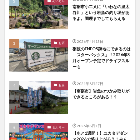
あいあん
南砺市小二又に「いわなの里太
谷川」という岩魚の釣り堀があ
るよ。調理までしてもらえる
2026年4月13日
お店
砺波のENEOS跡地にできるのは
「スターバックス」！2026年8
月オープン予定でドライブスル
ーも
2021年8月27日
お店
【南砺市】岩魚のつかみ取りが
できるところがある！？
2026年8月1日
まぶりー
【あと1週間！】ユカタデダン
ス2026で盛り上がろう！みん