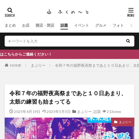
まとめ
お店
開店・閉店
話題
イベント
グルメ
フォト
ヒト
タグ
#ふくの里
南砺
福野
福光
神社
南砺市、蕎麦
南砺市、福光、カフェ
南砺市
スキー場
#イタリアン
ふくのーと
さい！
ひーちゃん
IOXアローザ
#居酒屋
#富山
HOME
まぶりー
令和７年の福野夜高祭まであと１０日あまり、太
#和伊之介
高瀬神社
検索
令和７年の福野夜高祭まであと１０日あまり、
太鼓の練習も始まってる
2025年4月19日
2025年5月5日
まぶりー
,
話題
213view
まぶりー