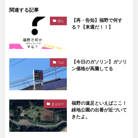
関連する記事
【再・告知】福野で何す
ぽん
る？【来週だ！！】
【今日のガソリン】ガソリ
つぶ
ン価格が高騰してる
福野の遠足といえばここ！
まぶりー
緑地公園の出番が近づいて
きたよ。