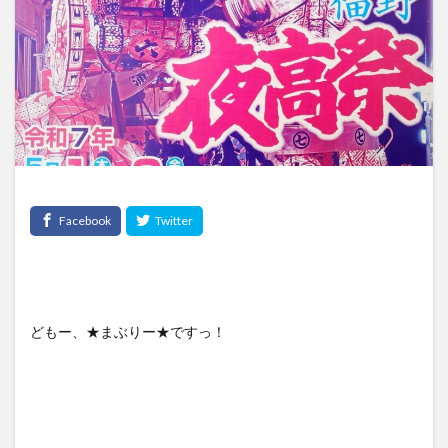
どもー、★まぶりー★ですっ！