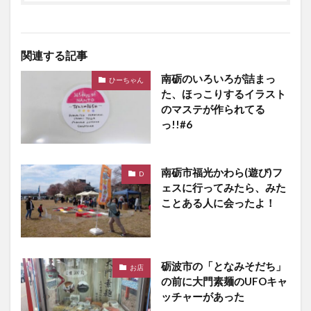
関連する記事
南砺のいろいろが詰まっ
ひーちゃん
た、ほっこりするイラスト
のマステが作られてる
っ!!#6
南砺市福光かわら(遊び)フ
D
ェスに行ってみたら、みた
ことある人に会ったよ！
砺波市の「となみそだち」
お店
の前に大門素麺のUFOキャ
ッチャーがあった