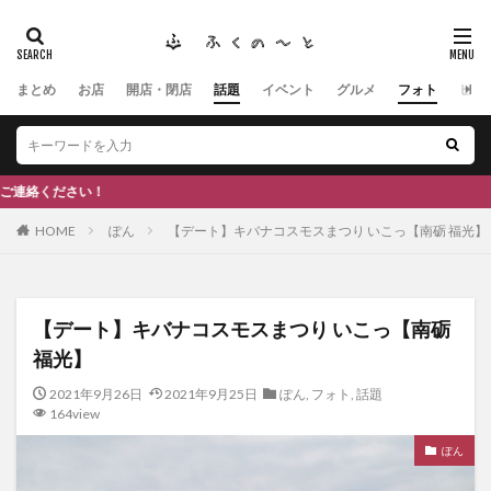
まとめ
お店
開店・閉店
話題
イベント
グルメ
フォト
ヒト
タグ
#ふくの里
南砺
福野
福光
神社
南砺市、
南砺市、福光、カフェ
南砺市
スキー場
#イタリアン
ひーちゃん
IOXアローザ
#居酒屋
#富山
#和伊
地域の面白ネタの
HOME
ぽん
【デート】キバナコスモスまつり いこっ【南砺 福光】
検索
【デート】キバナコスモスまつり いこっ【南砺
福光】
2021年9月26日
2021年9月25日
ぽん
,
フォト
,
話題
164view
ぽん