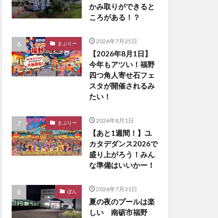
かみ取りができると
ころがある！？
2026年7月25日
まぶりー
【2026年8月1日】
今年もアツい！福野
四つ角人寄せ石フェ
スタが開催されるみ
たい！
2026年8月1日
まぶりー
【あと1週間！】ユ
カタデダンス2026で
盛り上がろう！みん
な準備はいいかー！
2026年7月31日
ぽん
夏の夜のプールは楽
しい 南砺市福野