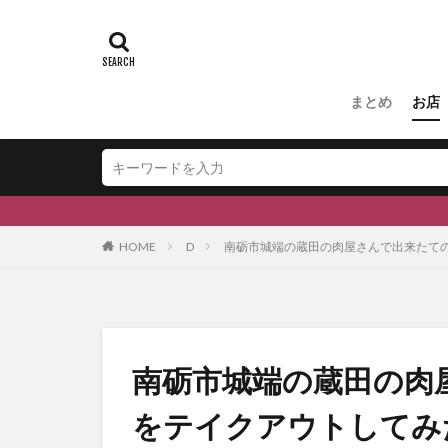
#ふくの里
スキー場
#
#和伊之介
まとめ
お店
HOME
D
南砺市城端の蔵田の肉屋さんで出来たて
南砺市城端の蔵田の肉
をテイクアウトしてみ