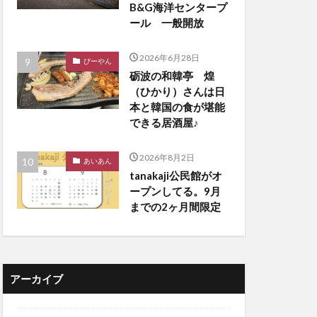
B&G海洋センタープ
ール 一般開放
2026年6月28日
びーやん
砺波の和韓亭 煌
（ひかり）さんは日
本と韓国の食が堪能
できる居酒屋♪
2026年8月2日
あいあん
tanakaji公民館がオ
ープンしてる。9月
までの2ヶ月間限定
アーカイブ