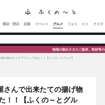
南砺
福野
福光
神社
南砺市、蕎麦
南砺市、福光、カフ
イタリアン
ふくのーと
ひーちゃん
IOXアローザ
#居酒屋
高瀬神社
開店・閉店
話題
イベント
グルメ
フォト
ヒト
クイズ
検索
地域の面白ネタのご提供、取材等の依頼はこちらからご連
の揚げ物をテイクアウトしてみた！！【ふくの～とグルメ】
屋さんで出来たての揚げ物
た！！【ふくの～とグル