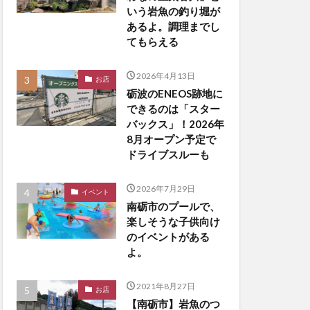
いう岩魚の釣り堀が
あるよ。調理までし
てもらえる
2026年4月13日
お店
砺波のENEOS跡地に
できるのは「スター
バックス」！2026年
8月オープン予定で
ドライブスルーも
2026年7月29日
イベント
南砺市のプールで、
楽しそうな子供向け
のイベントがある
よ。
2021年8月27日
お店
【南砺市】岩魚のつ