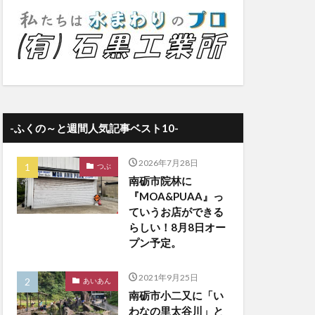
-ふくの～と週間人気記事ベスト10-
2026年7月28日
つぶ
南砺市院林に
『MOA&PUAA』っ
ていうお店ができる
らしい！8月8日オー
プン予定。
2021年9月25日
あいあん
南砺市小二又に「い
わなの里太谷川」と