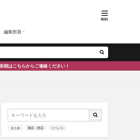
D
ひーちゃん
ふーちゃん
まぶりー
つぶ
かのぴ
編集長
あいあん
ケン
ぽん
ェ
南砺市
#富山
編集部員
D
ひーちゃん
ふーちゃん
まぶりー
つぶ
かのぴ
編集長
あいあん
ケン
ぽん
絡ください！
まとめ
開店・閉店
イベント