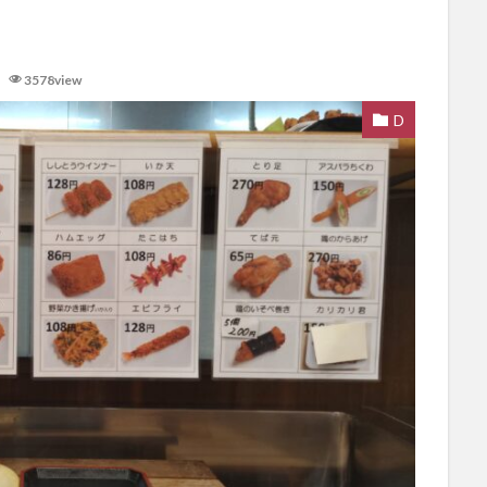
3578view
D