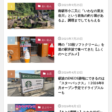
2021年9月25日
あいあん
南砺市小二又に「いわなの里太
谷川」という岩魚の釣り堀があ
るよ。調理までしてもらえる
2021年7月25日
あいあん
噂の「10段ソフトクリーム」を
道の駅井波で食べてきた【ふく
の〜とグルメ】
2026年4月13日
お店
砺波のENEOS跡地にできるのは
「スターバックス」！2026年8
月オープン予定でドライブスル
ーも
2026年8月1日
まぶりー
【あと1週間！】ユカタデダン