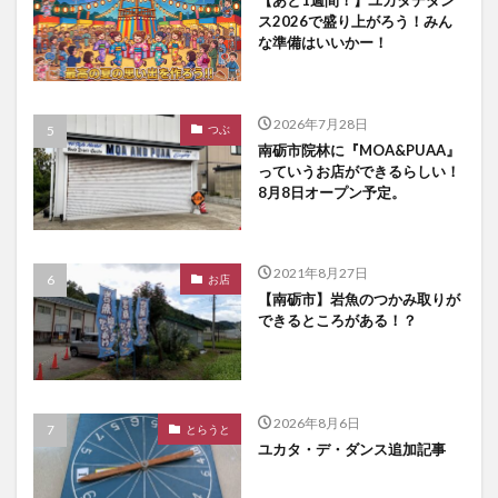
ス2026で盛り上がろう！みん
な準備はいいかー！
2026年7月28日
つぶ
南砺市院林に『MOA&PUAA』
っていうお店ができるらしい！
8月8日オープン予定。
2021年8月27日
お店
【南砺市】岩魚のつかみ取りが
できるところがある！？
2026年8月6日
とらうと
ユカタ・デ・ダンス追加記事