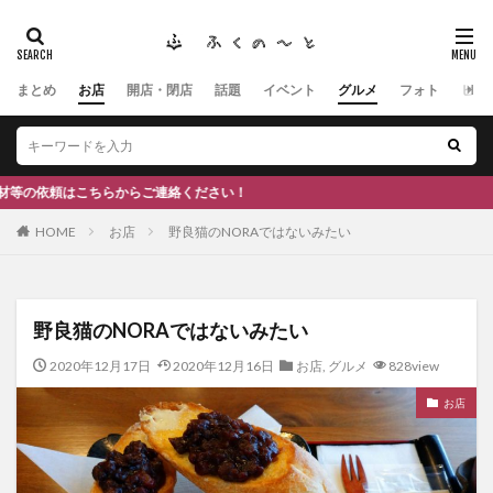
まとめ
お店
開店・閉店
話題
イベント
グルメ
フォト
ヒト
タグ
#ふくの里
南砺
福野
福光
神社
南砺市、蕎麦
南砺市、福光、カフェ
南砺市
スキー場
#イタリアン
ふくのーと
からご連絡ください！
ひーちゃん
IOXアローザ
#居酒屋
#富山
HOME
お店
野良猫のNORAではないみたい
#和伊之介
高瀬神社
検索
野良猫のNORAではないみたい
2020年12月17日
2020年12月16日
お店
,
グルメ
828view
お店