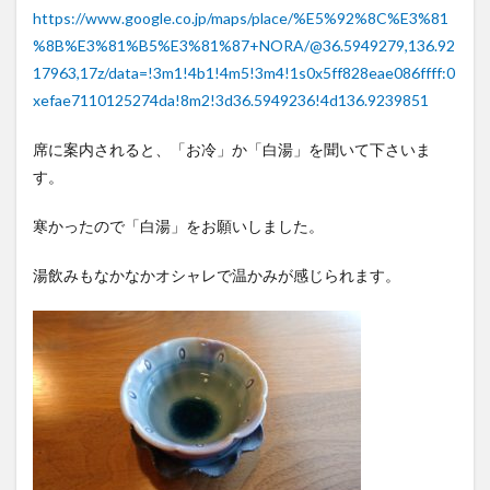
https://www.google.co.jp/maps/place/%E5%92%8C%E3%81
%8B%E3%81%B5%E3%81%87+NORA/@36.5949279,136.92
17963,17z/data=!3m1!4b1!4m5!3m4!1s0x5ff828eae086ffff:0
xefae7110125274da!8m2!3d36.5949236!4d136.9239851
席に案内されると、「お冷」か「白湯」を聞いて下さいま
す。
寒かったので「白湯」をお願いしました。
湯飲みもなかなかオシャレで温かみが感じられます。