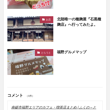
北陸唯一の種麹屋『石黒種
お店
麹店』へ行ってみたよ。
福野グルメマップ
とらうと
コメント
（1件）
南砺市福野エリアのカフェ・喫茶店まとめ | ふくの～と