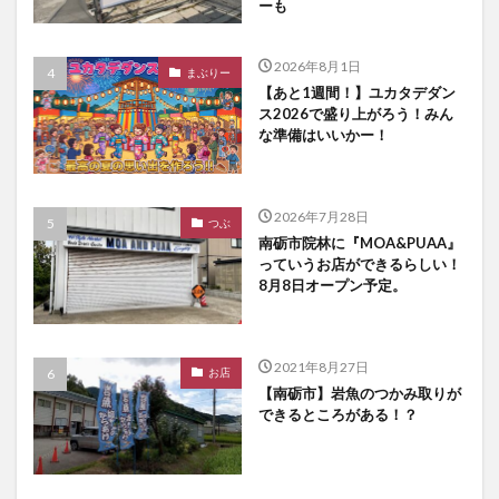
ーも
2026年8月1日
まぶりー
【あと1週間！】ユカタデダン
ス2026で盛り上がろう！みん
な準備はいいかー！
2026年7月28日
つぶ
南砺市院林に『MOA&PUAA』
っていうお店ができるらしい！
8月8日オープン予定。
2021年8月27日
お店
【南砺市】岩魚のつかみ取りが
できるところがある！？