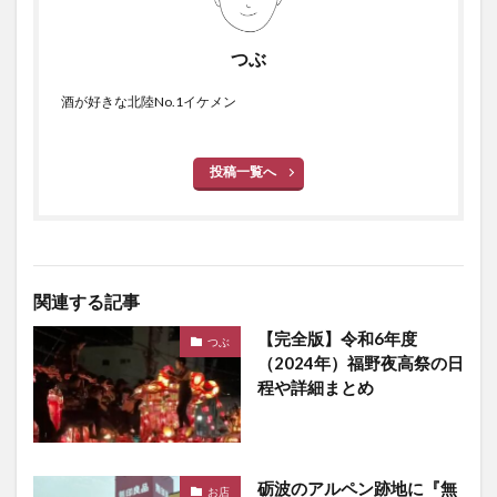
つぶ
酒が好きな北陸No.1イケメン
投稿一覧へ
関連する記事
【完全版】令和6年度
つぶ
（2024年）福野夜高祭の日
程や詳細まとめ
砺波のアルペン跡地に『無
お店