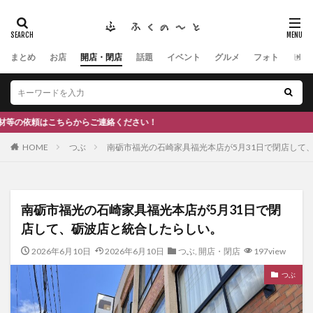
まとめ
お店
開店・閉店
話題
イベント
グルメ
フォト
ヒト
タグ
#ふくの里
南砺
福野
福光
神社
南砺市、蕎麦
南砺市、福光、カフェ
南砺市
スキー場
#イタリアン
ふくのーと
からご連絡ください！
ひーちゃん
IOXアローザ
#居酒屋
#富山
HOME
つぶ
南砺市福光の石崎家具福光本店が5月31日で閉店して
#和伊之介
高瀬神社
検索
南砺市福光の石崎家具福光本店が5月31日で閉
店して、砺波店と統合したらしい。
2026年6月10日
2026年6月10日
つぶ
,
開店・閉店
197view
つぶ