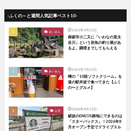
-ふくの～と週間人気記事ベスト10-
2021年9月25日
あいあん
南砺市小二又に「いわなの里太
谷川」という岩魚の釣り堀があ
るよ。調理までしてもらえる
2021年7月25日
あいあん
噂の「10段ソフトクリーム」を
道の駅井波で食べてきた【ふく
の〜とグルメ】
2026年4月13日
お店
砺波のENEOS跡地にできるのは
「スターバックス」！2026年8
月オープン予定でドライブスル