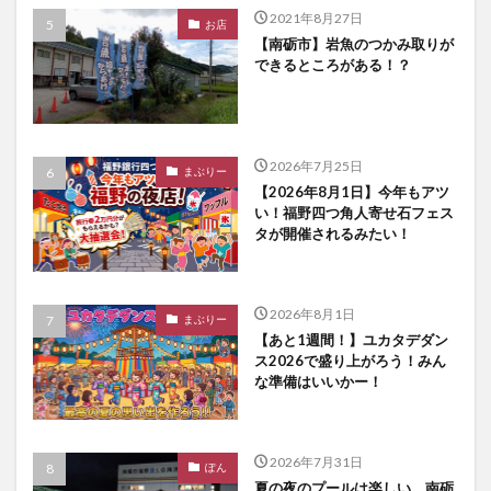
2021年8月27日
お店
【南砺市】岩魚のつかみ取りが
できるところがある！？
2026年7月25日
まぶりー
【2026年8月1日】今年もアツ
い！福野四つ角人寄せ石フェス
タが開催されるみたい！
2026年8月1日
まぶりー
【あと1週間！】ユカタデダン
ス2026で盛り上がろう！みん
な準備はいいかー！
2026年7月31日
ぽん
夏の夜のプールは楽しい 南砺