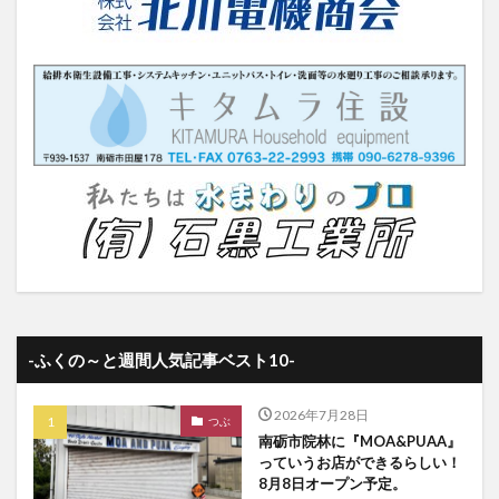
-ふくの～と週間人気記事ベスト10-
2026年7月28日
つぶ
南砺市院林に『MOA&PUAA』
っていうお店ができるらしい！
8月8日オープン予定。