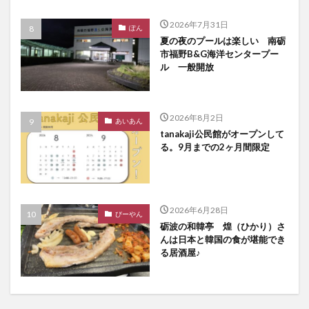
2026年7月31日
ぽん
夏の夜のプールは楽しい 南砺
市福野B&G海洋センタープー
ル 一般開放
2026年8月2日
あいあん
tanakaji公民館がオープンして
る。9月までの2ヶ月間限定
2026年6月28日
びーやん
砺波の和韓亭 煌（ひかり）さ
んは日本と韓国の食が堪能でき
る居酒屋♪