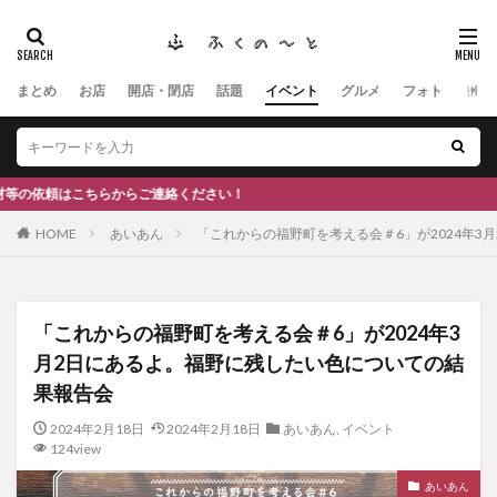
まとめ
お店
開店・閉店
話題
イベント
グルメ
フォト
ヒト
タグ
#ふくの里
南砺
福野
福光
神社
南砺市、蕎麦
南砺市、福光、カフェ
南砺市
スキー場
#イタリアン
ふくのーと
らご連絡ください！
ひーちゃん
IOXアローザ
#居酒屋
#富山
HOME
あいあん
「これからの福野町を考える会＃6」が2024年
#和伊之介
高瀬神社
検索
「これからの福野町を考える会＃6」が2024年3
月2日にあるよ。福野に残したい色についての結
果報告会
2024年2月18日
2024年2月18日
あいあん
,
イベント
124view
あいあん