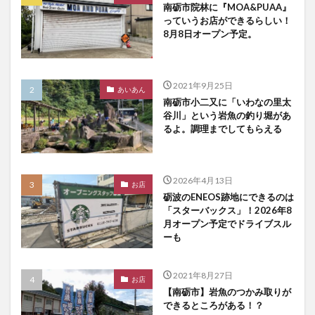
南砺市院林に『MOA&PUAA』
っていうお店ができるらしい！
8月8日オープン予定。
2021年9月25日
あいあん
南砺市小二又に「いわなの里太
谷川」という岩魚の釣り堀があ
るよ。調理までしてもらえる
2026年4月13日
お店
砺波のENEOS跡地にできるのは
「スターバックス」！2026年8
月オープン予定でドライブスル
ーも
2021年8月27日
お店
【南砺市】岩魚のつかみ取りが
できるところがある！？