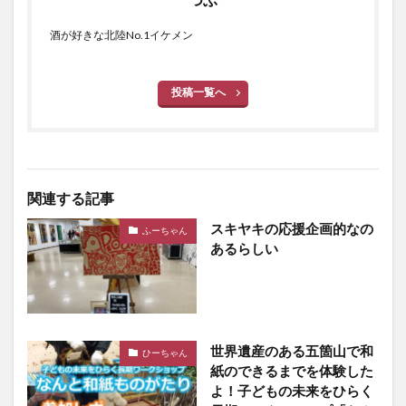
酒が好きな北陸No.1イケメン
投稿一覧へ
関連する記事
スキヤキの応援企画的なの
ふーちゃん
あるらしい
世界遺産のある五箇山で和
ひーちゃん
紙のできるまでを体験した
よ！子どもの未来をひらく