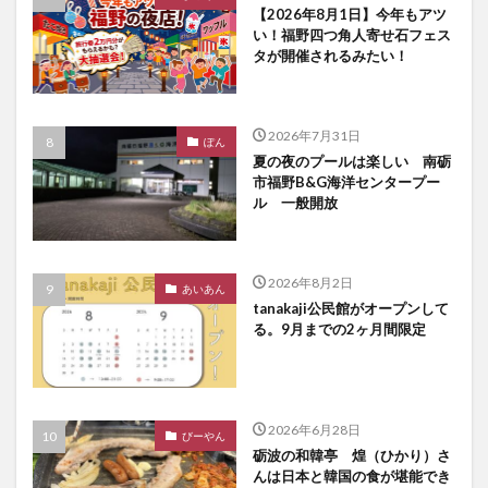
【2026年8月1日】今年もアツ
い！福野四つ角人寄せ石フェス
タが開催されるみたい！
2026年7月31日
ぽん
夏の夜のプールは楽しい 南砺
市福野B&G海洋センタープー
ル 一般開放
2026年8月2日
あいあん
tanakaji公民館がオープンして
る。9月までの2ヶ月間限定
2026年6月28日
びーやん
砺波の和韓亭 煌（ひかり）さ
んは日本と韓国の食が堪能でき