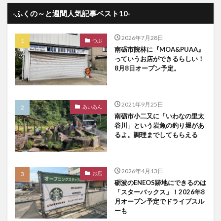
-ふくの～と週間人気記事ベスト10-
2026年7月28日
つぶ
南砺市院林に『MOA&PUAA』
っていうお店ができるらしい！
8月8日オープン予定。
2021年9月25日
あいあん
南砺市小二又に「いわなの里太
谷川」という岩魚の釣り堀があ
るよ。調理までしてもらえる
2026年4月13日
お店
砺波のENEOS跡地にできるのは
「スターバックス」！2026年8
月オープン予定でドライブスル
ーも