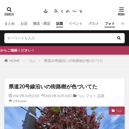
まとめ
お店
開店・閉店
話題
イベント
グルメ
フォト
ヒト
タグ
#ふくの里
南砺
福野
福光
神社
南砺市、蕎麦
南砺市、福光、カフェ
南砺市
スキー場
#イタリアン
ふくのーと
地
ひーちゃん
IOXアローザ
#居酒屋
#富山
HOME
つぶ
県道20号線沿いの街路樹が色づいてた
#和伊之介
高瀬神社
検索
県道20号線沿いの街路樹が色づいてた
2021年10月21日
2021年10月20日
つぶ
,
フォト
,
話題
241view
つぶ