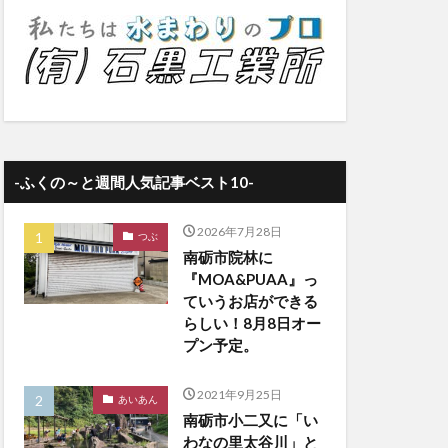
-ふくの～と週間人気記事ベスト10-
2026年7月28日
つぶ
南砺市院林に
『MOA&PUAA』っ
ていうお店ができる
らしい！8月8日オー
プン予定。
2021年9月25日
あいあん
南砺市小二又に「い
わなの里太谷川」と