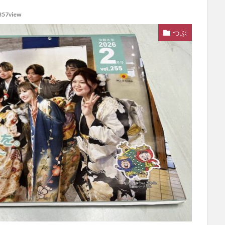
357view
つぶ