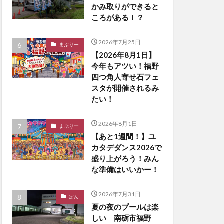
かみ取りができると
ころがある！？
2026年7月25日
まぶりー
【2026年8月1日】
今年もアツい！福野
四つ角人寄せ石フェ
スタが開催されるみ
たい！
2026年8月1日
まぶりー
【あと1週間！】ユ
カタデダンス2026で
盛り上がろう！みん
な準備はいいかー！
2026年7月31日
ぽん
夏の夜のプールは楽
しい 南砺市福野