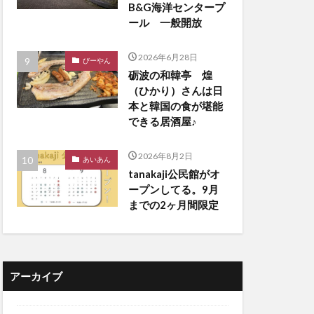
B&G海洋センタープ
ール 一般開放
2026年6月28日
びーやん
砺波の和韓亭 煌
（ひかり）さんは日
本と韓国の食が堪能
できる居酒屋♪
2026年8月2日
あいあん
tanakaji公民館がオ
ープンしてる。9月
までの2ヶ月間限定
アーカイブ