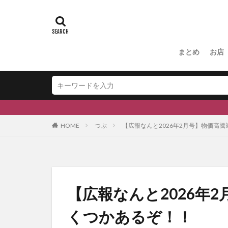
#ふくの里
スキー場
#
#和伊之介
まとめ
お店
HOME
つぶ
【広報なんと2026年2月号】物価高
【広報なんと2026年
くつかあるぞ！！