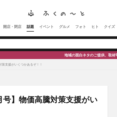
南砺
福野
福光
神社
南砺市、蕎麦
南砺市、福光、カフ
イタリアン
ふくのーと
ひーちゃん
IOXアローザ
#居酒屋
高瀬神社
開店・閉店
話題
イベント
グルメ
フォト
ヒト
クイズ
検索
地域の面白ネタのご提供、取材等の依頼はこちらから
騰対策支援がいくつかあるぞ！！
2月号】物価高騰対策支援がい