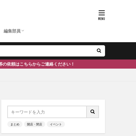
D
ひーちゃん
ふーちゃん
まぶりー
つぶ
かのぴ
編集長
あいあん
ケン
ぽん
ェ
南砺市
#富山
編集部員
D
ひーちゃん
ふーちゃん
まぶりー
つぶ
かのぴ
編集長
あいあん
ケン
ぽん
ご連絡ください！
まとめ
開店・閉店
イベント