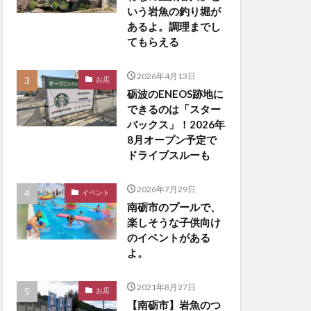
いう岩魚の釣り堀が
あるよ。調理までし
てもらえる
2026年4月13日
お店
砺波のENEOS跡地に
できるのは「スター
バックス」！2026年
8月オープン予定で
ドライブスルーも
2026年7月29日
イベント
南砺市のプールで、
楽しそうな子供向け
のイベントがある
よ。
2021年8月27日
お店
【南砺市】岩魚のつ