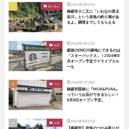
2021年9月25日
あいあん
南砺市小二又に「いわなの里太
谷川」という岩魚の釣り堀があ
るよ。調理までしてもらえる
2026年4月13日
お店
砺波のENEOS跡地にできるのは
「スターバックス」！2026年8
月オープン予定でドライブスル
ーも
2026年7月28日
つぶ
南砺市院林に『MOA&PUAA』
っていうお店ができるらしい！
8月8日オープン予定。
2021年8月27日
お店
【南砺市】岩魚のつかみ取りが