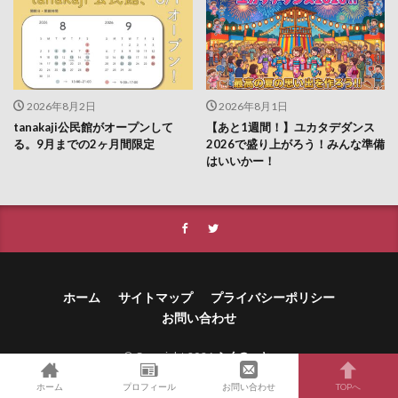
2026年8月2日
2026年8月1日
tanakaji公民館がオープンして
【あと1週間！】ユカタデダンス
る。9月までの2ヶ月間限定
2026で盛り上がろう！みんな準備
はいいかー！
ホーム
サイトマップ
プライバシーポリシー
お問い合わせ
© Copyright 2026
ふくの～と
.
ふくの～と by
FIT-Web Create
. Powered by
WordPress
.
ホーム
プロフィール
お問い合わせ
TOPへ