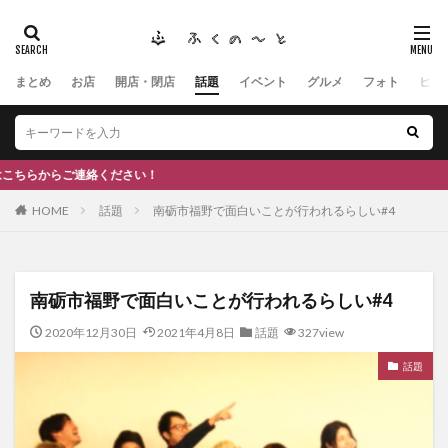
まとめ
お店
開店・閉店
話題
イベント
グルメ
フォト
ヒト
タグ
#ふくの里
南砺
福野
福光
神社
南砺市、蕎麦
南砺市、福光、カフェ
南砺市
スキー場
#イタリアン
ふくのーと
ださい！
ひーちゃん
IOXアローザ
#居酒屋
#富山
HOME
話題
南砺市福野で面白いことが行われるらしい#4
#和伊之介
高瀬神社
検索
南砺市福野で面白いことが行われるらしい#4
2020年12月30日
2021年4月8日
話題
327view
話題