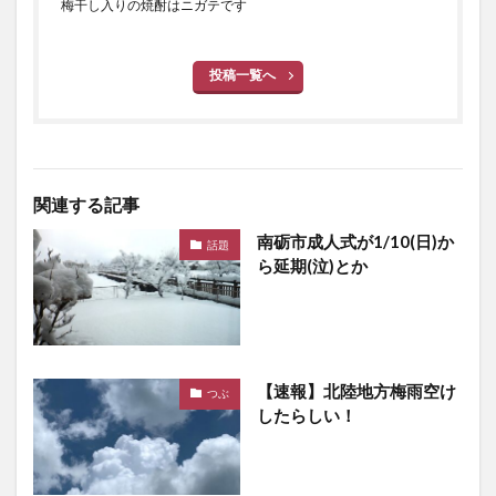
梅干し入りの焼酎はニガテです
投稿一覧へ
関連する記事
南砺市成人式が1/10(日)か
話題
ら延期(泣)とか
【速報】北陸地方梅雨空け
つぶ
したらしい！