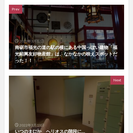
Prev
2022年3月17日
南砺市福光の道の駅の横にある中国っぽい建物「福
光紹興友好物産館」は、なかなかの映えスポットだ
った！！
Next
2022年3月19日
いつのまにか ヘリオスの階段に…