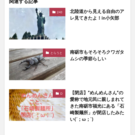
関連する記事
北陸道から見える自由のア
243
レ見てきたよ！in小矢部
南砺市もそろそろクワガタ
とらうと
ムシの季節らしい
【閉店】”めんめんさん”の
D
愛称で地元民に親しまれて
きた南砺市福光にある「石
崎製麺所」が閉店したみた
い(´；ω；`)