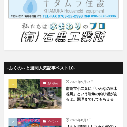
-ふくの～と週間人気記事ベスト10-
2021年9月25日
あいあん
南砺市小二又に「いわなの里太
谷川」という岩魚の釣り堀があ
るよ。調理までしてもらえる
2026年8月1日
イベント
【あと1週間！】ユカタデダン