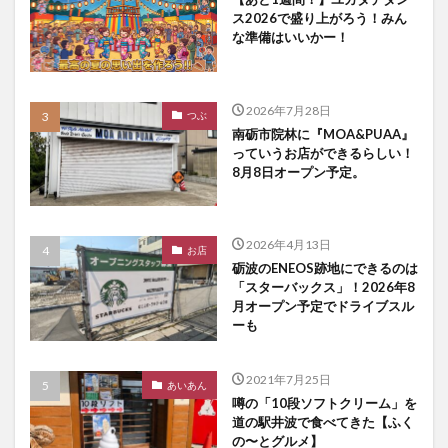
ス2026で盛り上がろう！みん
な準備はいいかー！
2026年7月28日
つぶ
南砺市院林に『MOA&PUAA』
っていうお店ができるらしい！
8月8日オープン予定。
2026年4月13日
お店
砺波のENEOS跡地にできるのは
「スターバックス」！2026年8
月オープン予定でドライブスル
ーも
2021年7月25日
あいあん
噂の「10段ソフトクリーム」を
道の駅井波で食べてきた【ふく
の〜とグルメ】