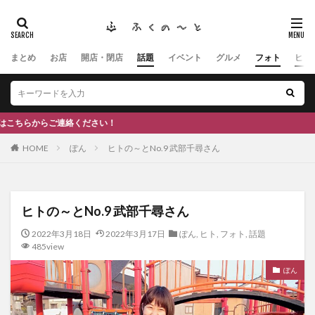
まとめ
お店
開店・閉店
話題
イベント
グルメ
フォト
ヒト
タグ
#ふくの里
南砺
福野
福光
神社
南砺市、蕎麦
南砺市、福光、カフェ
南砺市
スキー場
#イタリアン
ふくのーと
い！
ひーちゃん
IOXアローザ
#居酒屋
#富山
HOME
ぽん
ヒトの～とNo.9 武部千尋さん
#和伊之介
高瀬神社
検索
ヒトの～とNo.9 武部千尋さん
2022年3月18日
2022年3月17日
ぽん
,
ヒト
,
フォト
,
話題
485view
ぽん