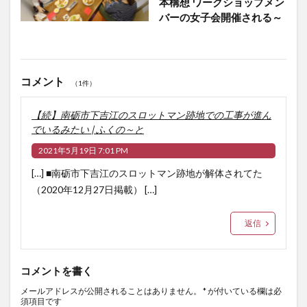
本構想 ワークショップメン
バーの女子会開催される～
コメント
（1件）
【続】南砺市下吉江のスロットマン跡地での工事が進ん
でいるみたい | ふくの～と
2021年5月19日 7:01 PM
[…] ■南砺市下吉江のスロットマン跡地が解体されてた
（2020年12月27日掲載） […]
返信
コメントを書く
メールアドレスが公開されることはありません。
*
が付いている欄は必
須項目です