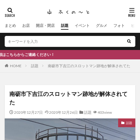
まとめ
お店
開店・閉店
話題
イベント
グルメ
フォト
ヒト
タグ
#ふくの里
南砺
福野
福光
神社
南砺市、
南砺市、福光、カフェ
南砺市
スキー場
#イタリアン
ひーちゃん
IOXアローザ
#居酒屋
#富山
#和伊
ください！
HOME
話題
南砺市下吉江のスロットマン跡地が解体されてた
検索
南砺市下吉江のスロットマン跡地が解体されて
た
2020年12月27日
2020年12月26日
話題
403view
話題