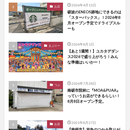
2026年4月13日
お店
砺波のENEOS跡地にできるのは
「スターバックス」！2026年8
月オープン予定でドライブスル
ーも
2026年8月1日
まぶりー
【あと1週間！】ユカタデダン
ス2026で盛り上がろう！みん
な準備はいいかー！
2026年7月28日
つぶ
南砺市院林に『MOA&PUAA』
っていうお店ができるらしい！
8月8日オープン予定。
2021年8月27日
お店
【南砺市】岩魚のつかみ取りが