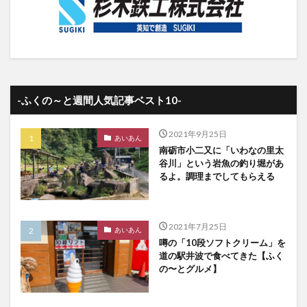
-ふくの～と週間人気記事ベスト10-
2021年9月25日
あいあん
南砺市小二又に「いわなの里太
谷川」という岩魚の釣り堀があ
るよ。調理までしてもらえる
2021年7月25日
あいあん
噂の「10段ソフトクリーム」を
道の駅井波で食べてきた【ふく
の〜とグルメ】