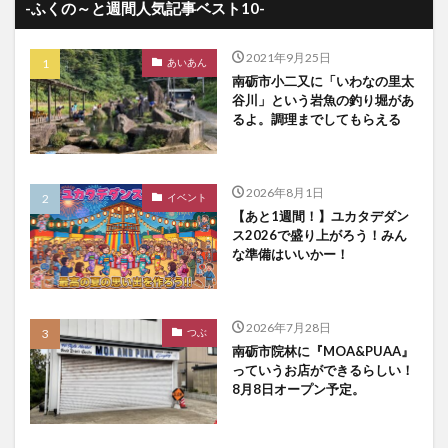
-ふくの～と週間人気記事ベスト10-
2021年9月25日
あいあん
南砺市小二又に「いわなの里太
谷川」という岩魚の釣り堀があ
るよ。調理までしてもらえる
2026年8月1日
イベント
【あと1週間！】ユカタデダン
ス2026で盛り上がろう！みん
な準備はいいかー！
2026年7月28日
つぶ
南砺市院林に『MOA&PUAA』
っていうお店ができるらしい！
8月8日オープン予定。