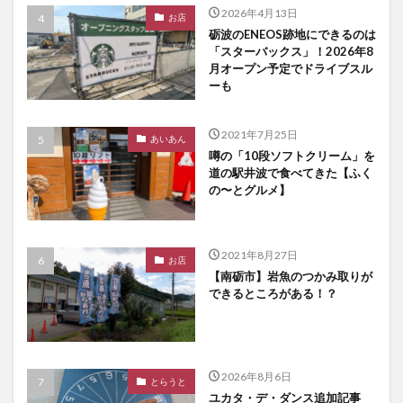
2026年4月13日
お店
砺波のENEOS跡地にできるのは
「スターバックス」！2026年8
月オープン予定でドライブスル
ーも
2021年7月25日
あいあん
噂の「10段ソフトクリーム」を
道の駅井波で食べてきた【ふく
の〜とグルメ】
2021年8月27日
お店
【南砺市】岩魚のつかみ取りが
できるところがある！？
2026年8月6日
とらうと
ユカタ・デ・ダンス追加記事