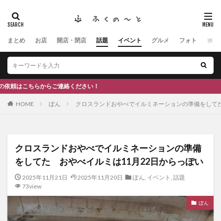
まとめ
お店
開店・閉店
話題
イベント
グルメ
フォト
ヒト
タグ
#ふくの里
南砺
福野
福光
神社
南砺市、蕎麦
南砺市、福光、カフェ
南砺市
スキー場
#イタリアン
ふくのーと
さい！
ひーちゃん
IOXアローザ
#居酒屋
#富山
HOME
ぽん
クロスランドおやべでイルミネーションの準備をしてた
#和伊之介
高瀬神社
検索
クロスランドおやべでイルミネーションの準備
をしてた おやべイルミは11月22日からっぽい
2025年11月21日
2025年11月20日
ぽん
,
イベント
,
話題
73view
ぽん