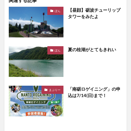
関連する記事
【昼顔】砺波チューリップ
ぽん
タワーをみたよ
夏の桂湖がとてもきれい
ぽん
「南砺ロゲイニング」の申
まぶりー
込は7/14(日)まで！