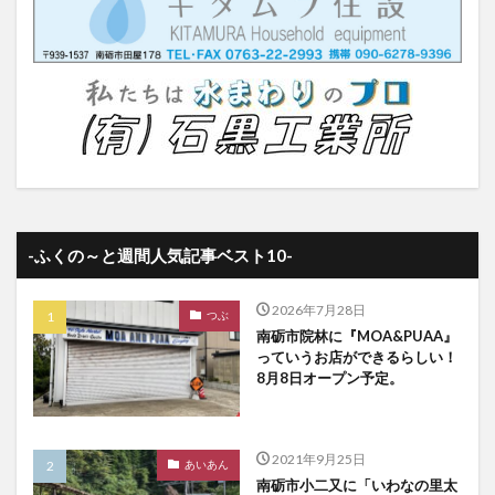
-ふくの～と週間人気記事ベスト10-
2026年7月28日
つぶ
南砺市院林に『MOA&PUAA』
っていうお店ができるらしい！
8月8日オープン予定。
2021年9月25日
あいあん
南砺市小二又に「いわなの里太