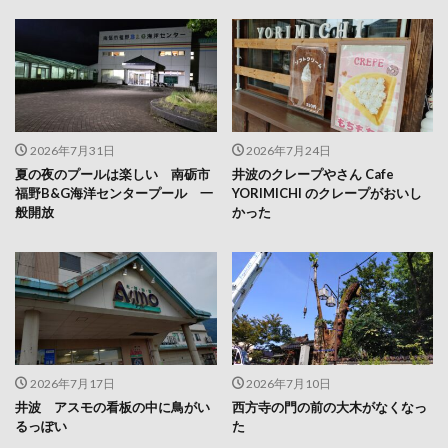
2026年7月31日
2026年7月24日
夏の夜のプールは楽しい 南砺市
井波のクレープやさん Cafe
福野B&G海洋センタープール 一
YORIMICHI のクレープがおいし
般開放
かった
2026年7月17日
2026年7月10日
井波 アスモの看板の中に鳥がい
西方寺の門の前の大木がなくなっ
るっぽい
た