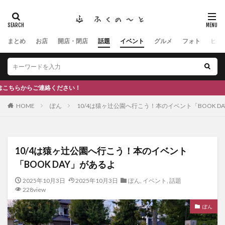
まとめ
お店
開店・閉店
話題
イベント
グルメ
フォト
ヒト
タグ
#ふくの里
南砺
福野
福光
神社
南砺市、蕎麦
南砺市、福光、カフェ
南砺市
スキー場
#イタリアン
ふくのーと
ください！
ひーちゃん
IOXアローザ
#居酒屋
#富山
HOME
ぽん
10/4は猿ヶ辻公園へ行こう！本のイベント「BOOK D
#和伊之介
高瀬神社
検索
10/4は猿ヶ辻公園へ行こう！本のイベント
「BOOK DAY」があるよ
2025年10月3日
2025年10月3日
ぽん
,
イベント
,
話題
228view
ぽん