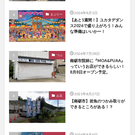
2026年8月1日
まぶりー
【あと1週間！】ユカタデダン
ス2026で盛り上がろう！みん
な準備はいいかー！
2026年7月28日
つぶ
南砺市院林に『MOA&PUAA』
っていうお店ができるらしい！
8月8日オープン予定。
2021年8月27日
お店
【南砺市】岩魚のつかみ取りが
できるところがある！？
2026年8月6日