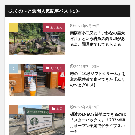
-ふくの～と週間人気記事ベスト10-
2021年9月25日
あいあん
南砺市小二又に「いわなの里太
谷川」という岩魚の釣り堀があ
るよ。調理までしてもらえる
2021年7月25日
あいあん
噂の「10段ソフトクリーム」を
道の駅井波で食べてきた【ふく
の〜とグルメ】
2026年4月13日
お店
砺波のENEOS跡地にできるのは
「スターバックス」！2026年8
月オープン予定でドライブスル
ーも