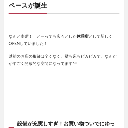
ペースが誕生
的！
オシ
ャレ
な休
憩ス
ペー
スが
なんと南砺！ とーっても広々とした
休憩所
として新しく
誕生
OPENしていました！
1.1
設備
以前のお店の形跡は全くなく、壁も床もピカピカで、なんだ
が充
かすごく開放的な空間になってます^^
実し
す
ぎ！
お買
い物
つい
でに
ゆっ
くり
でき
そう
設備が充実しすぎ！お買い物ついでにゆっ
1.2