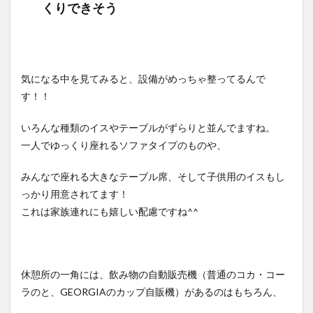
くりできそう
アミ
ュー
の新
しい
憩い
の場
気になる中を見てみると、設備がめっちゃ整ってるんで
にな
す！！
りそ
う
いろんな種類のイスやテーブルがずらりと並んでますね。
2
一人でゆっくり座れるソファタイプのものや、
まと
め
みんなで座れる大きなテーブル席、そして子供用のイスもし
っかり用意されてます！
これは家族連れにも嬉しい配慮ですね^^
休憩所の一角には、飲み物の自動販売機（普通のコカ・コー
ラのと、GEORGIAのカップ自販機）があるのはもちろん、