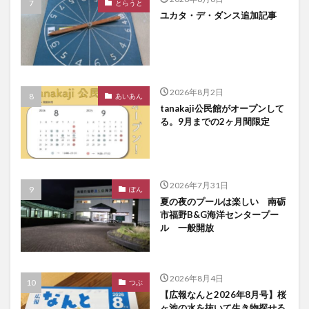
とらうと
ユカタ・デ・ダンス追加記事
2026年8月2日
あいあん
tanakaji公民館がオープンして
る。9月までの2ヶ月間限定
2026年7月31日
ぽん
夏の夜のプールは楽しい 南砺
市福野B&G海洋センタープー
ル 一般開放
2026年8月4日
つぶ
【広報なんと2026年8月号】桜
ヶ池の水を抜いて生き物探せる