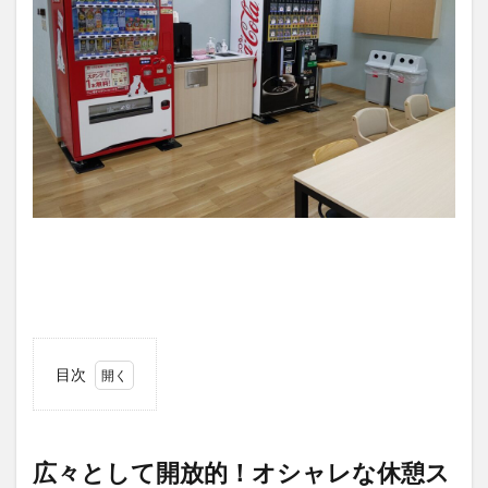
目次
1
広々
とし
て開
広々として開放的！オシャレな休憩ス
放