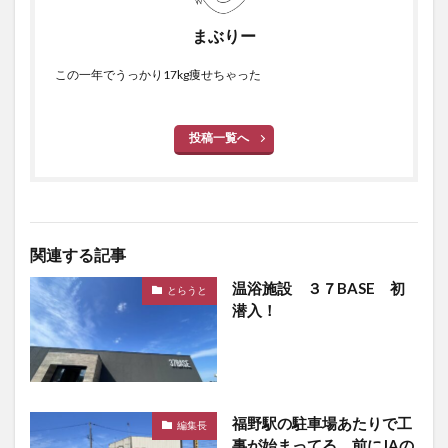
まぶりー
この一年でうっかり17kg痩せちゃった
投稿一覧へ
関連する記事
温浴施設 ３７BASE 初
とらうと
潜入！
福野駅の駐車場あたりで工
編集長
事が始まってる。前にJAの