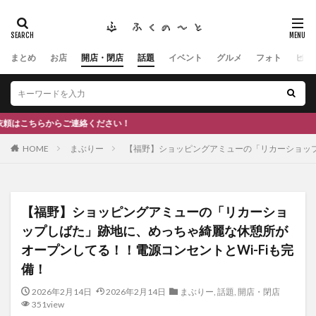
まとめ
お店
開店・閉店
話題
イベント
グルメ
フォト
ヒト
タグ
#ふくの里
南砺
福野
福光
神社
南砺市、蕎麦
南砺市、福光、カフェ
南砺市
スキー場
#イタリアン
ふくのーと
ださい！
ひーちゃん
IOXアローザ
#居酒屋
#富山
HOME
まぶりー
【福野】ショッピングアミューの「リカーショップ
#和伊之介
高瀬神社
検索
【福野】ショッピングアミューの「リカーショ
ップしばた」跡地に、めっちゃ綺麗な休憩所が
オープンしてる！！電源コンセントとWi-Fiも完
備！
2026年2月14日
2026年2月14日
まぶりー
,
話題
,
開店・閉店
351view