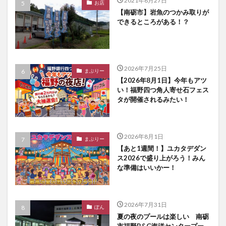
2021年8月27日
お店
【南砺市】岩魚のつかみ取りが
できるところがある！？
2026年7月25日
まぶりー
【2026年8月1日】今年もアツ
い！福野四つ角人寄せ石フェス
タが開催されるみたい！
2026年8月1日
まぶりー
【あと1週間！】ユカタデダン
ス2026で盛り上がろう！みん
な準備はいいかー！
2026年7月31日
ぽん
夏の夜のプールは楽しい 南砺
市福野B&G海洋センタープー