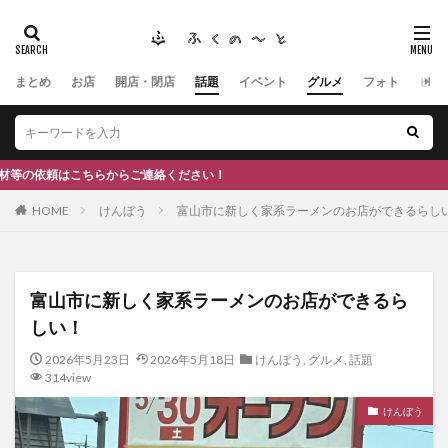
まとめ
お店
開店・閉店
話題
イベント
グルメ
フォト
ヒト
タグ
#ふくの里
南砺
福野
福光
神社
南砺市、蕎麦
南砺市、福光、カフェ
南砺市
スキー場
#イタリアン
ふくのーと
からご連絡ください！
ひーちゃん
IOXアローザ
#居酒屋
#富山
HOME
けんぼう
富山市に新しく家系ラーメンのお店ができるらし
#和伊之介
高瀬神社
検索
富山市に新しく家系ラーメンのお店ができるら
しい！
2026年5月23日
2026年5月18日
けんぼう
,
グルメ
,
話題
314view
けんぼう