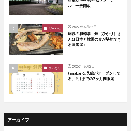
ル 一般開放
2026年6月28日
びーやん
砺波の和韓亭 煌（ひかり）さ
んは日本と韓国の食が堪能でき
る居酒屋♪
2026年8月2日
あいあん
tanakaji公民館がオープンして
る。9月までの2ヶ月間限定
アーカイブ