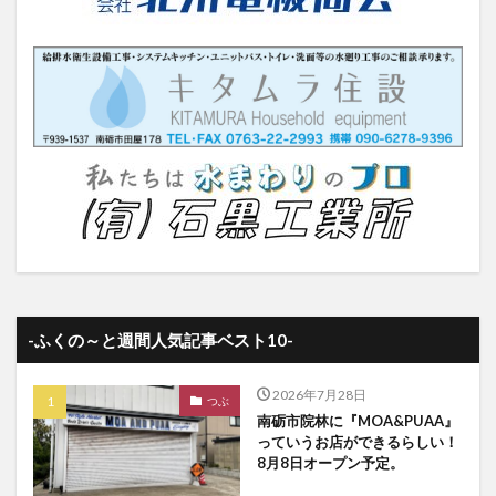
-ふくの～と週間人気記事ベスト10-
2026年7月28日
つぶ
南砺市院林に『MOA&PUAA』
っていうお店ができるらしい！
8月8日オープン予定。