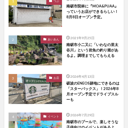
つぶ
南砺市院林に『MOA&PUAA』
っていうお店ができるらしい！
8月8日オープン予定。
2021年9月25日
あいあん
南砺市小二又に「いわなの里太
谷川」という岩魚の釣り堀があ
るよ。調理までしてもらえる
2026年4月13日
お店
砺波のENEOS跡地にできるのは
「スターバックス」！2026年8
月オープン予定でドライブスル
ーも
2026年7月29日
イベント
南砺市のプールで、楽しそうな
子供向けのイベントがあるよ。