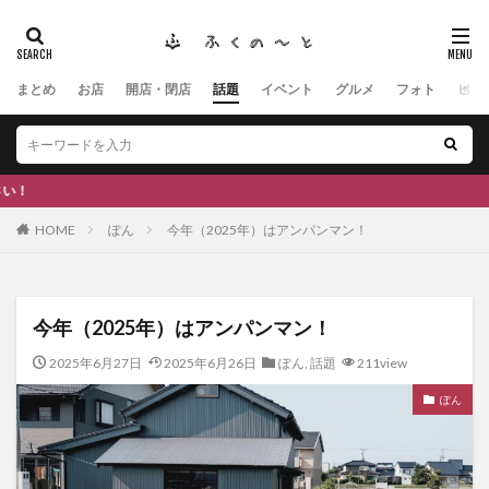
まとめ
お店
開店・閉店
話題
イベント
グルメ
フォト
ヒト
タグ
#ふくの里
南砺
福野
福光
神社
南砺市、蕎麦
南砺市、福光、カフェ
南砺市
スキー場
#イタリアン
ふくのーと
地域の面白ネタのご
ひーちゃん
IOXアローザ
#居酒屋
#富山
HOME
ぽん
今年（2025年）はアンパンマン！
#和伊之介
高瀬神社
検索
今年（2025年）はアンパンマン！
2025年6月27日
2025年6月26日
ぽん
,
話題
211view
ぽん