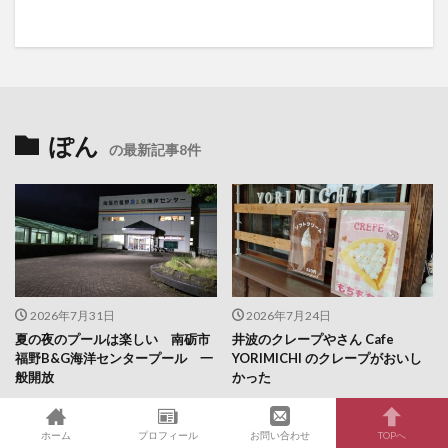
ぽん
の最新記事8件
2026年7月31日
2026年7月24日
夏の夜のプールは楽しい 南砺市
井波のクレープやさん Cafe
福野B&G海洋センタープール 一
YORIMICHI のクレープがおいし
般開放
かった
ホーム
プロフィール
お問い合わせ
TOPへ