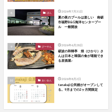
2026年7月31日
ぽん
夏の夜のプールは楽しい 南砺
市福野B&G海洋センタープー
ル 一般開放
2026年6月28日
びーやん
砺波の和韓亭 煌（ひかり）さ
んは日本と韓国の食が堪能でき
る居酒屋♪
2026年8月2日
あいあん
tanakaji公民館がオープンして
る。9月までの2ヶ月間限定