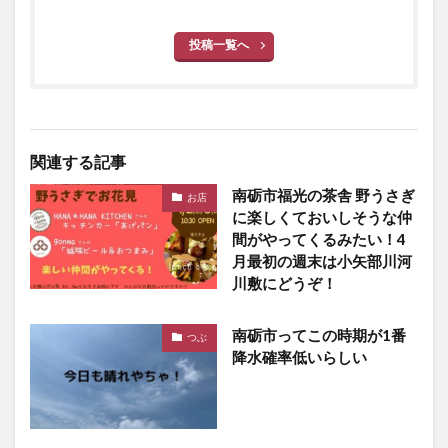
投稿一覧へ
関連する記事
南砺市福光の茶舎 野うさぎ
お店
に楽しくておいしそうな仲
間がやってくるみたい！4
月最初の週末は小矢部川河
川敷にどうぞ！
南砺市ってこの時期が1番
つぶ
降水確率低いらしい