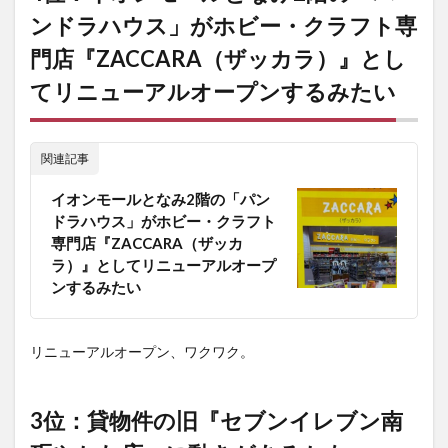
ル」
ンドラハウス」がホビー・クラフト専
の
み！
門店『ZACCARA（ザッカラ）』とし
2
4位：イオ
てリニューアルオープンするみたい
ンモールとなみ
2階の「パンド
ラハウス」がホ
ビー・クラフト
関連記事
専門店
『ZACCARA（ザ
イオンモールとなみ2階の「パン
ッカラ）』とし
ドラハウス」がホビー・クラフト
てリニューアル
専門店『ZACCARA（ザッカ
オープンするみ
ラ）』としてリニューアルオープ
たい
ンするみたい
3
3
位：
リニューアルオープン、ワクワク。
貸物
件の
旧
『セ
3位：貸物件の旧『セブンイレブン南
ブン
イレ