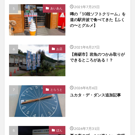
2021年7月25日
あいあん
噂の「10段ソフトクリーム」を
道の駅井波で食べてきた【ふく
の〜とグルメ】
2021年8月27日
お店
【南砺市】岩魚のつかみ取りが
できるところがある！？
2026年8月6日
とらうと
ユカタ・デ・ダンス追加記事
2026年7月31日
ぽん