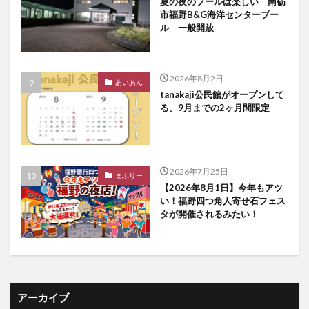
夏の夜のプールは楽しい 南砺
市福野B&G海洋センタープー
ル 一般開放
2026年8月2日
あいあん
tanakaji公民館がオープンして
る。9月までの2ヶ月間限定
2026年7月25日
まぶりー
【2026年8月1日】今年もアツ
い！福野四つ角人寄せ石フェス
タが開催されるみたい！
アーカイブ