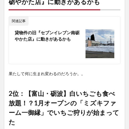
砺やかた店』に動きがあるかも
ブン
南砺
やか
た
関連記事
店』
に動
貸物件の旧『セブンイレブン南砺
きが
やかた店』に動きがあるかも
ある
かも
4
2
位：
【富
山・砺
果たして何に生まれ変わるのだろうか。。
波】白
いちご
も食べ
放
2位：【富山・砺波】白いちごも食べ
題！？
放題！？1月オープンの「ミズキファ
1月オ
ープン
ーム一御縁」でいちご狩りが始まって
の「ミ
ズキフ
た
ァーム
一御