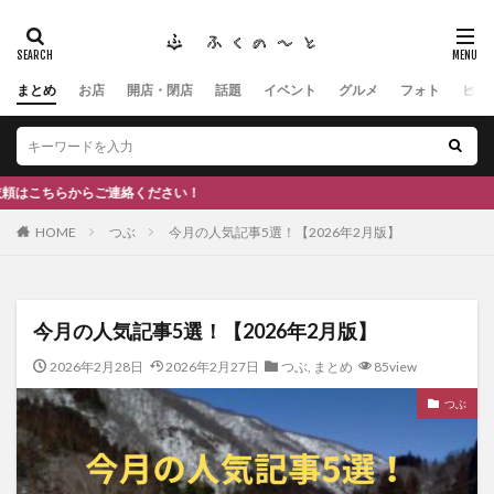
まとめ
お店
開店・閉店
話題
イベント
グルメ
フォト
ヒト
タグ
#ふくの里
南砺
福野
福光
神社
南砺市、蕎麦
南砺市、福光、カフェ
南砺市
スキー場
#イタリアン
ふくのーと
絡ください！
ひーちゃん
IOXアローザ
#居酒屋
#富山
HOME
つぶ
今月の人気記事5選！【2026年2月版】
#和伊之介
高瀬神社
検索
今月の人気記事5選！【2026年2月版】
2026年2月28日
2026年2月27日
つぶ
,
まとめ
85view
つぶ