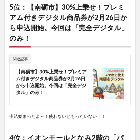
【南
5位：【南砺市】30%上乗せ！プレミ
砺
アム付きデジタル商品券が2月26日か
市】
30%
ら申込開始。今回は「完全デジタル」
上乗
せ！
のみ！
プレ
ミア
ム付
きデ
関連記事
ジタ
ル商
【南砺市】30%上乗せ！プレミア
品券
が2
ム付きデジタル商品券が2月26日
月
から申込開始。今回は「完全デジ
26
タル」のみ！
日か
ら申
込開
始。
申込始まったよ～！使わないともったいない！！
今回
は
「完
全デ
4位：イオンモールとなみ2階の「パ
ジタ