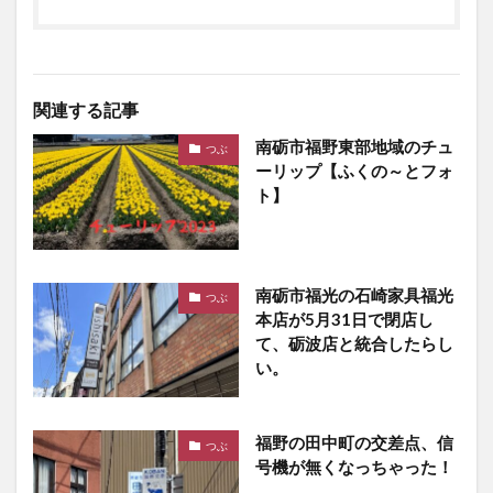
関連する記事
南砺市福野東部地域のチュ
つぶ
ーリップ【ふくの～とフォ
ト】
南砺市福光の石崎家具福光
つぶ
本店が5月31日で閉店し
て、砺波店と統合したらし
い。
福野の田中町の交差点、信
つぶ
号機が無くなっちゃった！