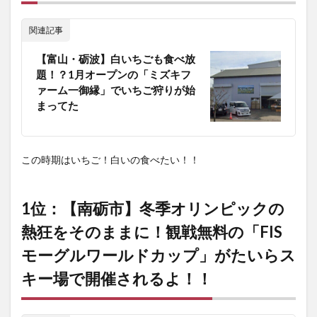
縁」で
いちご
関連記事
狩りが
始まっ
【富山・砺波】白いちごも食べ放
てた
題！？1月オープンの「ミズキフ
5
1
ァーム一御縁」でいちご狩りが始
位：
まってた
【南砺
市】冬
季オリ
ンピッ
この時期はいちご！白いの食べたい！！
クの熱
狂をそ
のまま
に！観
1位：【南砺市】冬季オリンピックの
戦無料
の
熱狂をそのままに！観戦無料の「FIS
「FIS
モーグ
モーグルワールドカップ」がたいらス
ルワー
キー場で開催されるよ！！
ルドカ
ップ」
がたい
らスキ