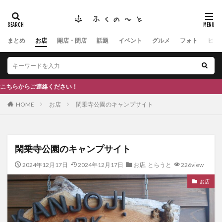
まとめ
お店
開店・閉店
話題
イベント
グルメ
フォト
ヒト
タグ
#ふくの里
南砺
福野
福光
神社
南砺市、蕎麦
南砺市、福光、カフェ
南砺市
スキー場
#イタリアン
ふくのーと
！
ひーちゃん
IOXアローザ
#居酒屋
#富山
HOME
お店
閑乗寺公園のキャンプサイト
#和伊之介
高瀬神社
検索
閑乗寺公園のキャンプサイト
2024年12月17日
2024年12月17日
お店
,
とらうと
226view
お店