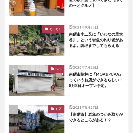
の〜とグルメ】
2021年9月25日
あいあん
南砺市小二又に「いわなの里太
谷川」という岩魚の釣り堀があ
るよ。調理までしてもらえる
2026年7月28日
つぶ
南砺市院林に『MOA&PUAA』
っていうお店ができるらしい！
8月8日オープン予定。
2021年8月27日
お店
【南砺市】岩魚のつかみ取りが
できるところがある！？