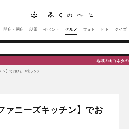
南砺
福野
福光
神社
南砺市、蕎麦
南砺市、福光、カフ
イタリアン
ふくのーと
ひーちゃん
IOXアローザ
#居酒屋
高瀬神社
開店・閉店
話題
イベント
グルメ
フォト
ヒト
クイズ
検索
地域の面白ネタのご提供、取材等の依
チン】でおひとり様ランチ
ファニーズキッチン】でお