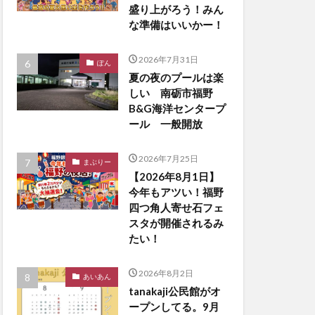
盛り上がろう！みん
な準備はいいかー！
2026年7月31日
ぽん
夏の夜のプールは楽
しい 南砺市福野
B&G海洋センタープ
ール 一般開放
2026年7月25日
まぶりー
【2026年8月1日】
今年もアツい！福野
四つ角人寄せ石フェ
スタが開催されるみ
たい！
2026年8月2日
あいあん
tanakaji公民館がオ
ープンしてる。9月