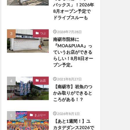
バックス」！2026年
8月オープン予定で
ドライブスルーも
2026年7月28日
つぶ
南砺市院林に
『MOA&PUAA』っ
ていうお店ができる
らしい！8月8日オー
プン予定。
2021年8月27日
お店
【南砺市】岩魚のつ
かみ取りができると
ころがある！？
2026年8月1日
まぶりー
【あと1週間！】ユ
カタデダンス2026で