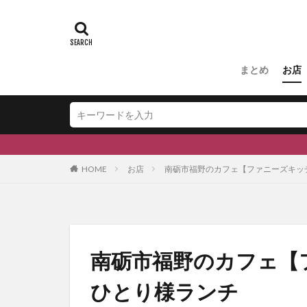
#ふくの里
スキー場
#
#和伊之介
まとめ
お店
HOME
お店
南砺市福野のカフェ【ファニーズキッ
南砺市福野のカフェ【
ひとり様ランチ