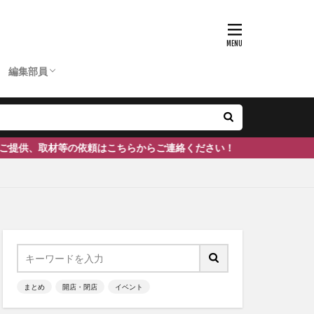
D
ひーちゃん
ふーちゃん
まぶりー
つぶ
かのぴ
編集長
あいあん
ケン
ぽん
ェ
南砺市
#富山
編集部員
D
ひーちゃん
ふーちゃん
まぶりー
つぶ
かのぴ
編集長
あいあん
ケン
ぽん
頼はこちらからご連絡ください！
まとめ
開店・閉店
イベント