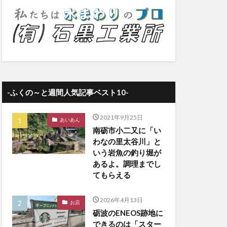
-ふくの～と週間人気記事ベスト10-
2021年9月25日
あいあん
南砺市小二又に「い
わなの里太谷川」と
いう岩魚の釣り堀が
あるよ。調理までし
てもらえる
2026年4月13日
お店
砺波のENEOS跡地に
できるのは「スター