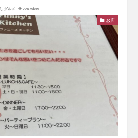
ん
,
グルメ
2247view
お店