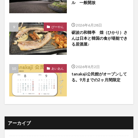
ル 一般開放
2026年6月28日
びーやん
砺波の和韓亭 煌（ひかり）さ
んは日本と韓国の食が堪能でき
る居酒屋♪
2026年8月2日
あいあん
tanakaji公民館がオープンして
る。9月までの2ヶ月間限定
アーカイブ