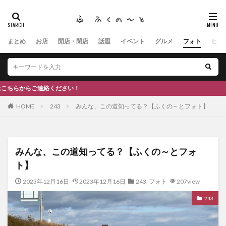
まとめ
お店
開店・閉店
話題
イベント
グルメ
フォト
ヒト
タグ
#ふくの里
南砺
福野
福光
神社
南砺市、
南砺市、福光、カフェ
南砺市
スキー場
#イタリアン
ひーちゃん
IOXアローザ
#居酒屋
#富山
#和伊
さい！
HOME
243
みんな、この道知ってる？【ふくの～とフォト】
検索
みんな、この道知ってる？【ふくの～とフォ
ト】
2023年12月16日
2023年12月16日
243
,
フォト
207view
243