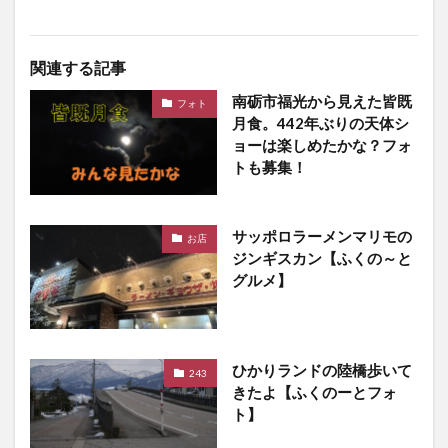
関連する記事
南砺市福光から見えた皆既
フォト
月食。442年ぶりの天体シ
ョーは楽しめたかな？フォ
トも募集！
サッポロラーメンマリモの
お店
ジンギスカン【ふくの～と
グルメ】
ひかりランドの陸橋歩いて
243
きたよ【ふくのーとフォ
ト】