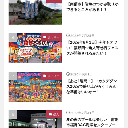
【南砺市】岩魚のつかみ取りが
できるところがある！？
2026年7月25日
まぶりー
【2026年8月1日】今年もアツ
い！福野四つ角人寄せ石フェス
タが開催されるみたい！
2026年8月1日
まぶりー
【あと1週間！】ユカタデダン
ス2026で盛り上がろう！みん
な準備はいいかー！
2026年7月31日
ぽん
夏の夜のプールは楽しい 南砺
市福野B&G海洋センタープー