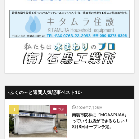
-ふくの～と週間人気記事ベスト10-
2026年7月28日
つぶ
南砺市院林に『MOA&PUAA』
っていうお店ができるらしい！
8月8日オープン予定。