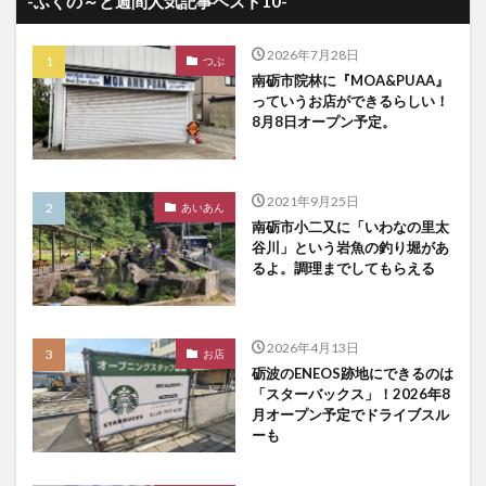
-ふくの～と週間人気記事ベスト10-
2026年7月28日
つぶ
南砺市院林に『MOA&PUAA』
っていうお店ができるらしい！
8月8日オープン予定。
2021年9月25日
あいあん
南砺市小二又に「いわなの里太
谷川」という岩魚の釣り堀があ
るよ。調理までしてもらえる
2026年4月13日
お店
砺波のENEOS跡地にできるのは
「スターバックス」！2026年8
月オープン予定でドライブスル
ーも