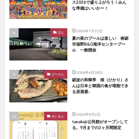
ス2026で盛り上がろう！みん
な準備はいいかー！
2026年7月31日
ぽん
夏の夜のプールは楽しい 南砺
市福野B&G海洋センタープー
ル 一般開放
2026年6月28日
びーやん
砺波の和韓亭 煌（ひかり）さ
んは日本と韓国の食が堪能でき
る居酒屋♪
2026年8月2日
あいあん
tanakaji公民館がオープンして
る。9月までの2ヶ月間限定