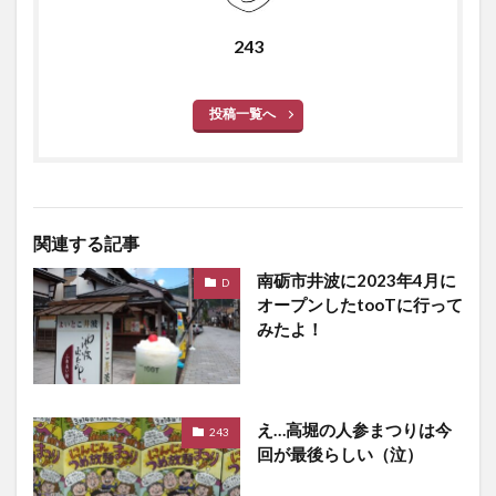
243
投稿一覧へ
関連する記事
南砺市井波に2023年4月に
D
オープンしたtooTに行って
みたよ！
え…高堀の人参まつりは今
243
回が最後らしい（泣）