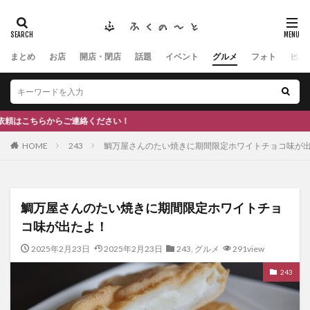
まとめ
お店
開店・閉店
話題
イベント
グルメ
フォト
ヒト
タグ
#ふくの里
南砺
福野
福光
神社
南砺市、蕎麦
南砺市、福光、カフェ
南砺市
スキー場
#イタリアン
ふくのーと
さい！
ひーちゃん
IOXアローザ
#居酒屋
#富山
HOME
243
鯛万屋さんのたい焼きに期間限定ホワイトチョコ味が
#和伊之介
高瀬神社
検索
鯛万屋さんのたい焼きに期間限定ホワイトチョ
コ味が出たよ！
2025年2月23日
2025年2月23日
243
,
グルメ
291view
243