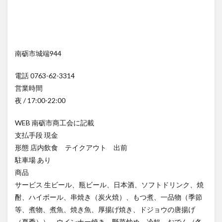
南砺市城端944
電話 0763-62-3314
営業時間
夜 / 17:00-22:00
WEB 南砺市商工会に記載
支払手段 現金
形態 店内飲食 テイクアウト 出前
駐車場 あり
商品
サービス 生ビール、瓶ビール、日本酒、ソフトドリンク、焼
酎、ハイボール、串焼き（炭火焼）、もつ煮、一品物（季節
等、煮物、煮魚、焼き魚、厚揚げ焼き、ドジョウの唐揚げ
（夏季））、ウインナー焼き、野菜炒め、冷奴、おでん（冬