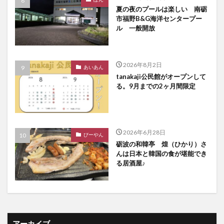
夏の夜のプールは楽しい 南砺
市福野B&G海洋センタープー
ル 一般開放
2026年8月2日
あいあん
tanakaji公民館がオープンして
る。9月までの2ヶ月間限定
2026年6月28日
びーやん
砺波の和韓亭 煌（ひかり）さ
んは日本と韓国の食が堪能でき
る居酒屋♪
アーカイブ