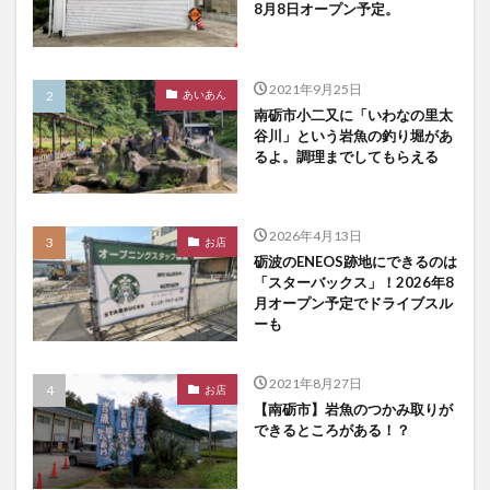
8月8日オープン予定。
2021年9月25日
あいあん
南砺市小二又に「いわなの里太
谷川」という岩魚の釣り堀があ
るよ。調理までしてもらえる
2026年4月13日
お店
砺波のENEOS跡地にできるのは
「スターバックス」！2026年8
月オープン予定でドライブスル
ーも
2021年8月27日
お店
【南砺市】岩魚のつかみ取りが
できるところがある！？