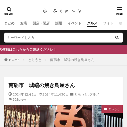
まとめ
お店
開店・閉店
話題
イベント
グルメ
フォト
ヒト
タグ
#ふくの里
南砺
福野
福光
神社
南砺市、蕎麦
南砺市、福光、カフェ
南砺市
スキー場
#イタリアン
ふくのーと
ださい！
ひーちゃん
IOXアローザ
#居酒屋
#富山
HOME
とらうと
南砺市 城端の焼き鳥屋さん
#和伊之介
高瀬神社
検索
南砺市 城端の焼き鳥屋さん
2024年12月1日
2024年11月30日
とらうと
,
グルメ
328view
とらうと