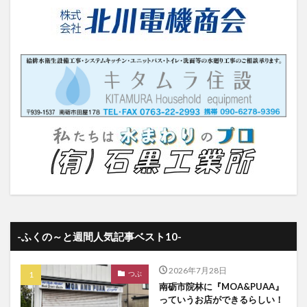
-ふくの～と週間人気記事ベスト10-
2026年7月28日
つぶ
南砺市院林に『MOA&PUAA』
っていうお店ができるらしい！