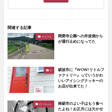
関連する記事
閑乗寺公園への井波側から
とらうと
が通行止めになってた
砺波市に『WOW!リトルフ
D
ァクトリー』っていうかわ
いいアイシングクッキーの
お店が出来てた！
南砺市のよい子はもう食べ
ひーちゃん
たよね！お正月には欠かせ