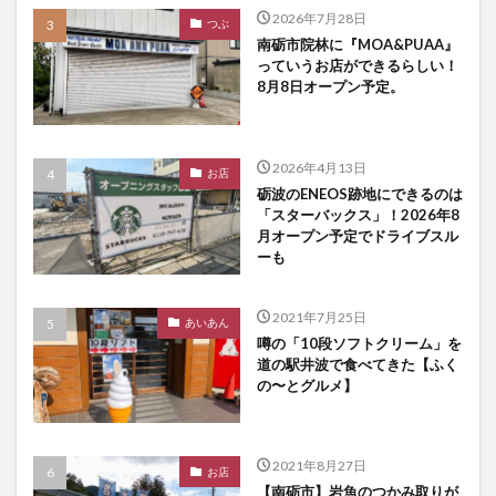
2026年7月28日
つぶ
南砺市院林に『MOA&PUAA』
っていうお店ができるらしい！
8月8日オープン予定。
2026年4月13日
お店
砺波のENEOS跡地にできるのは
「スターバックス」！2026年8
月オープン予定でドライブスル
ーも
2021年7月25日
あいあん
噂の「10段ソフトクリーム」を
道の駅井波で食べてきた【ふく
の〜とグルメ】
2021年8月27日
お店
【南砺市】岩魚のつかみ取りが