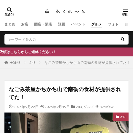
まとめ
お店
開店・閉店
話題
イベント
グルメ
フォト
ヒト
タグ
#ふくの里
南砺
福野
福光
神社
南砺市、蕎麦
南砺市、福光、カフェ
南砺市
スキー場
#イタリアン
ふくのーと
ひーちゃん
IOXアローザ
#居酒屋
#富山
HOME
243
なごみ茶屋かちかち山で南砺の食材が提供されてた！
#和伊之介
高瀬神社
検索
なごみ茶屋かちかち山で南砺の食材が提供され
てた！
2025年9月22日
2025年9月19日
243
,
グルメ
379view
243