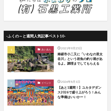
-ふくの～と週間人気記事ベスト10-
2021年9月25日
あいあん
南砺市小二又に「いわなの里太
谷川」という岩魚の釣り堀があ
るよ。調理までしてもらえる
2026年8月1日
イベント
【あと1週間！】ユカタデダン
ス2026で盛り上がろう！みん
な準備はいいかー！