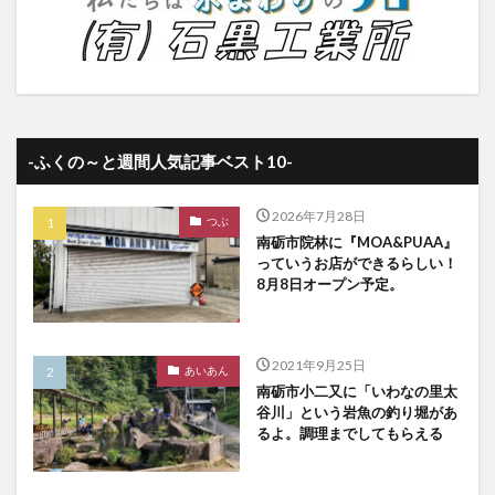
-ふくの～と週間人気記事ベスト10-
2026年7月28日
つぶ
南砺市院林に『MOA&PUAA』
っていうお店ができるらしい！
8月8日オープン予定。
2021年9月25日
あいあん
南砺市小二又に「いわなの里太
谷川」という岩魚の釣り堀があ
るよ。調理までしてもらえる