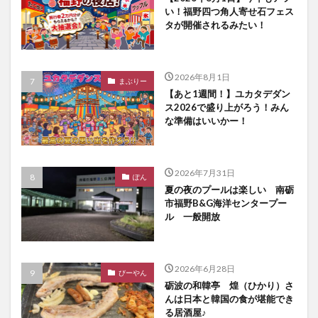
い！福野四つ角人寄せ石フェス
タが開催されるみたい！
2026年8月1日
まぶりー
【あと1週間！】ユカタデダン
ス2026で盛り上がろう！みん
な準備はいいかー！
2026年7月31日
ぽん
夏の夜のプールは楽しい 南砺
市福野B&G海洋センタープー
ル 一般開放
2026年6月28日
びーやん
砺波の和韓亭 煌（ひかり）さ
んは日本と韓国の食が堪能でき
る居酒屋♪