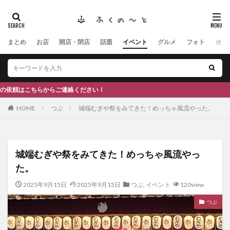
まとめ
お店
開店・閉店
話題
イベント
グルメ
フォト
ヒト
タグ
#ふくの里
南砺
福野
福光
神社
南砺市、蕎麦
南砺市、福光、カフェ
南砺市
スキー場
#イタリアン
ふくのーと
絡ください！
ひーちゃん
IOXアローザ
#居酒屋
#富山
HOME
つぶ
城端むぎや祭をみてきた！めっちゃ風流やった。
#和伊之介
高瀬神社
検索
城端むぎや祭をみてきた！めっちゃ風流やっ
た。
2025年9月15日
2025年9月15日
つぶ
,
イベント
120view
つぶ